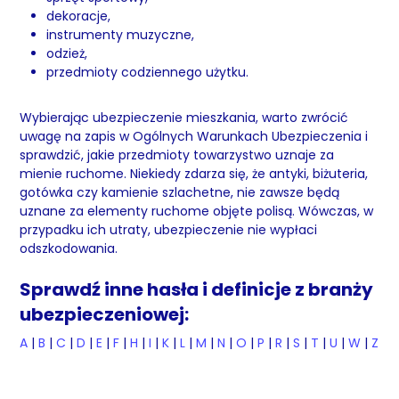
dekoracje,
instrumenty muzyczne,
odzież,
przedmioty codziennego użytku.
Wybierając ubezpieczenie mieszkania, warto zwrócić
uwagę na zapis w Ogólnych Warunkach Ubezpieczenia i
sprawdzić, jakie przedmioty towarzystwo uznaje za
mienie ruchome. Niekiedy zdarza się, że antyki, biżuteria,
gotówka czy kamienie szlachetne, nie zawsze będą
uznane za elementy ruchome objęte polisą. Wówczas, w
przypadku ich utraty, ubezpieczenie nie wypłaci
odszkodowania.
Sprawdź inne hasła i definicje z branży
ubezpieczeniowej:
A
|
B
|
C
|
D
|
E
|
F
|
H
|
I
|
K
|
L
|
M
|
N
|
O
|
P
|
R
|
S
|
T
|
U
|
W
|
Z