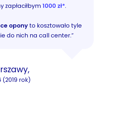
y zapłaciłbym
1000 zł*
.
nce opony
to kosztowało tyle
e do nich na call center.”
rszawy,
 (2019 rok)