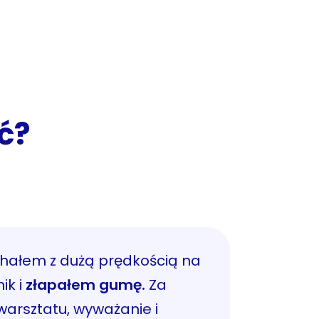
ć?
chałem z dużą prędkością na
ik i
złapałem gumę.
Za
warsztatu, wyważanie i