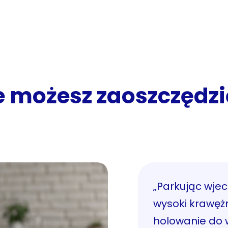
le możesz zaoszczędzi
„Parkując wje
wysoki krawężn
holowanie do 