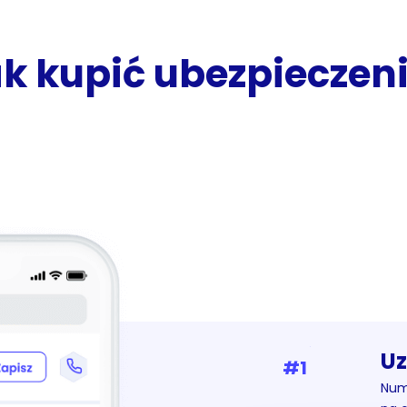
k kupić ubezpieczen
Uz
#1
Nume