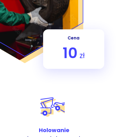
Cena
10
zł
Holowanie