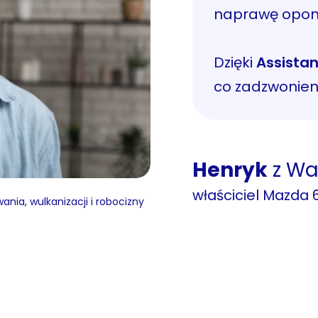
naprawę opon
Dzięki
Assista
co zadzwonieni
Henryk
z Wa
właściciel Mazda 6
wania, wulkanizacji i robocizny