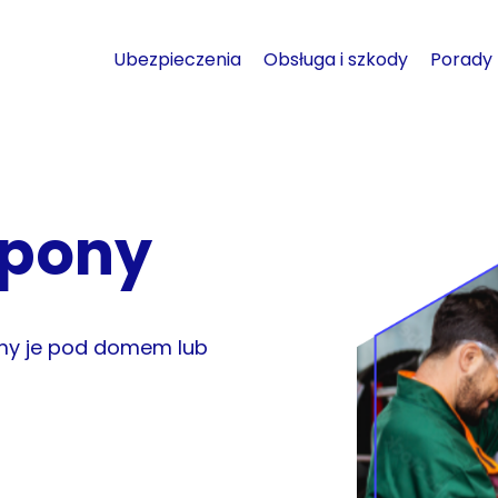
Ubezpieczenia
Obsługa i szkody
Porady
opony
my je pod domem lub