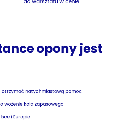
do warsztatu w cenie
tance opony jest
?
sz otrzymać natychmiastową pomoc
ć o wożenie koła zapasowego
lsce i Europie