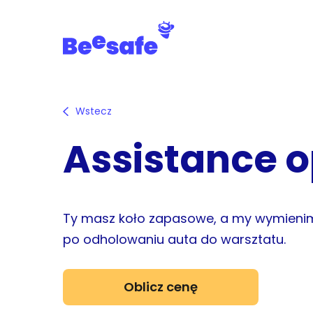
Skip
to
main
content
Wstecz
Assistance 
Ty masz koło zapasowe, a my wymieni
po odholowaniu auta do warsztatu.
Oblicz cenę