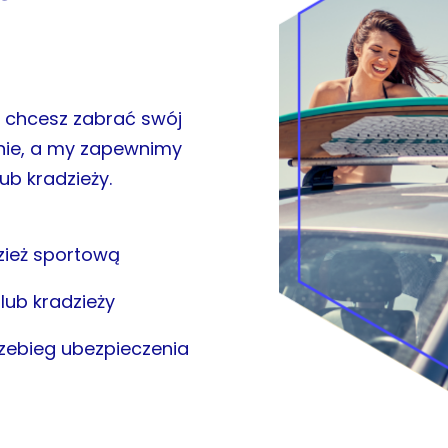
y chcesz zabrać swój
jnie, a my zapewnimy
b kradzieży.
zież sportową
ub kradzieży
rzebieg ubezpieczenia