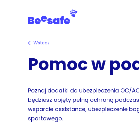
Skip
to
main
content
Wstecz
Pomoc w po
Poznaj dodatki do ubezpieczenia OC/AC,
będziesz objęty pełną ochroną podcza
wsparcie assistance, ubezpieczenie ba
sportowego.