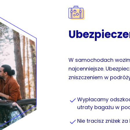
Ubezpiecze
W samochodach wozimy r
najcenniejsze. Ubezpiec
zniszczeniem w podróży
Wypłacamy odszkod
utraty bagażu w po
Nie tracisz zniżek 