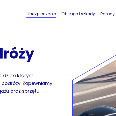
Ubezpieczenia
Obsługa i szkody
Porady
dróży
 dzięki którym
s podróży. Zapewniamy
gażu oraz sprzętu