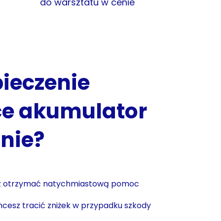
do warsztatu w cenie
ieczenie
ce akumulator
mnie?
sz otrzymać natychmiastową pomoc
hcesz tracić zniżek w przypadku szkody