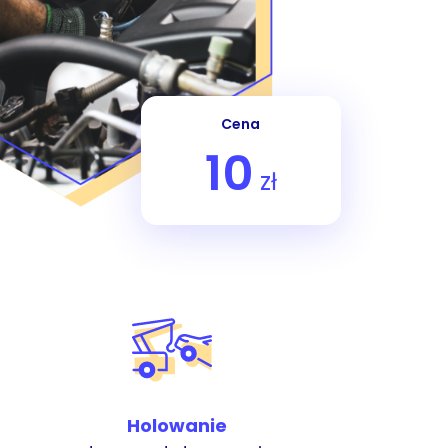
Cena
10
zł
Holowanie