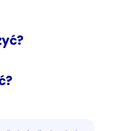
zyć?
ć?