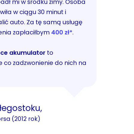
adł mi w środku zimy. Osoba
wiła w ciągu 30 minut i
ić auto. Za tę samą usługę
enia zapłaciłbym
400 zł*
.
nce akumulator
to
e co zadzwonienie do nich na
łegostoku,
rsa (2012 rok)