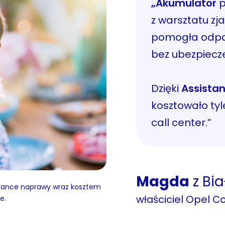
„Akumulator
p
z warsztatu zja
pomogła odpal
bez ubezpiecz
Dzięki
Assista
kosztowało tyl
call center.”
Magda
z Bia
sistance naprawy wraz kosztem
właściciel Opel Co
e.