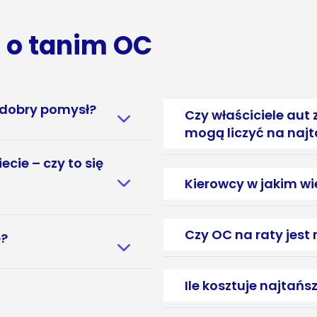
a o tanim OC
 dobry pomysł?
Czy właściciele aut 
mogą liczyć na naj
cie – czy to się
Kierowcy w jakim wi
Czy OC na raty jest
e?
Ile kosztuje najtańs