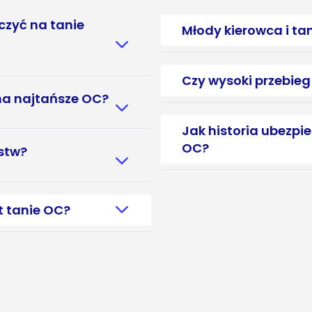
czyć na tanie
Młody kierowca i ta
Czy wysoki przebieg
na najtańsze OC?
Jak historia ubezp
OC?
ństw?
t tanie OC?