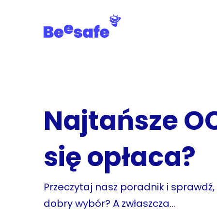
Skip
to
main
content
Najtańsze OC
się opłaca?
Przeczytaj nasz poradnik i sprawdź,
dobry wybór? A zwłaszcza...