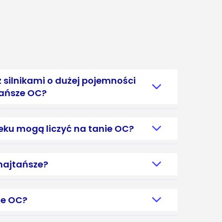
z silnikami o dużej pojemności
tańsze OC?
eku mogą liczyć na tanie OC?
 najtańsze?
ze OC?