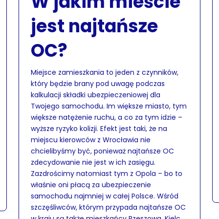
W jakim mieście
jest najtańsze
OC?
Miejsce zamieszkania to jeden z czynników,
który będzie brany pod uwagę podczas
kalkulacji składki ubezpieczeniowej dla
Twojego samochodu. Im większe miasto, tym
większe natężenie ruchu, a co za tym idzie –
wyższe ryzyko kolizji. Efekt jest taki, że na
miejscu kierowców z Wrocławia nie
chcielibyśmy być, ponieważ najtańsze OC
zdecydowanie nie jest w ich zasięgu.
Zazdrościmy natomiast tym z Opola – bo to
właśnie oni płacą za ubezpieczenie
samochodu najmniej w całej Polsce. Wśród
szczęśliwców, którym przypada najtańsze OC
w kraju są także mieszkańcy Rzeszowa, Kielc,