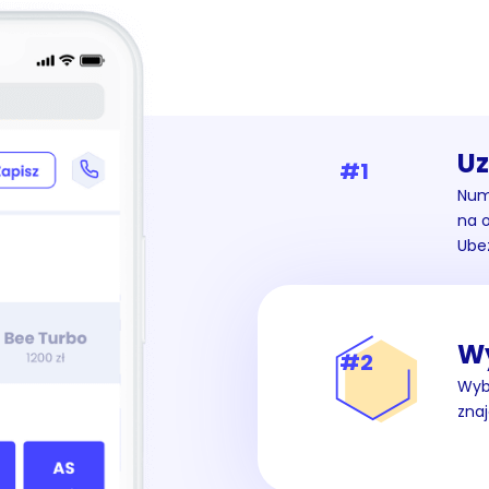
Uz
#1
Nume
na 
Ube
Wy
#2
Wybi
znaj