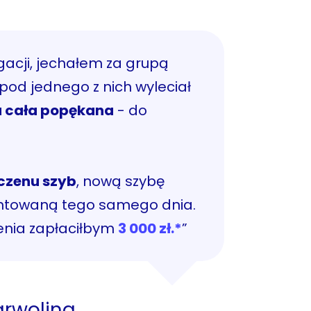
gacji, jechałem za grupą
spod jednego z nich wyleciał
 cała popękana
- do
czenu szyb
, nową szybę
towaną tego samego dnia.
enia zapłaciłbym
3 000 zł.*
”
rwolina,