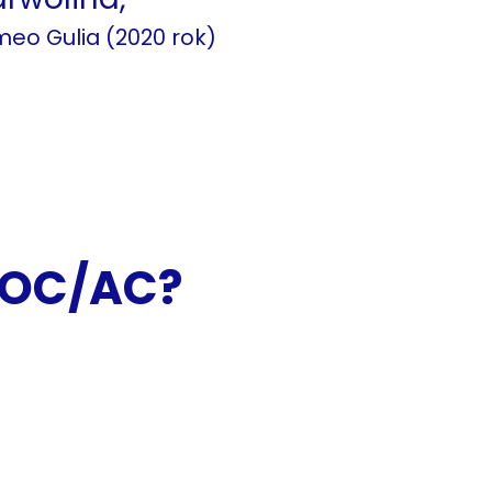
meo Gulia (2020 rok)
m OC/AC?