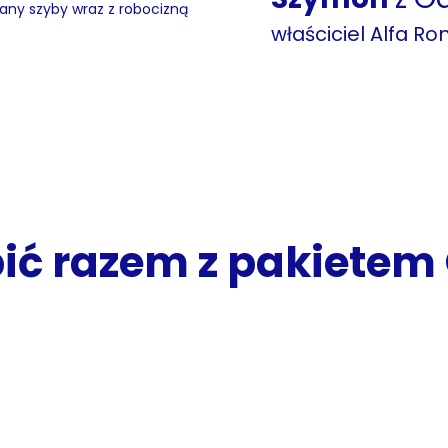
iany szyby wraz z robocizną
właściciel Alfa Ro
ić razem z pakiete