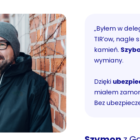
„Byłem w dele
TIR’ow, nagle 
kamień.
Szyba
wymiany.
Dzięki
ubezpie
miałem zamon
Bez ubezpiecz
Szymon
z Ga