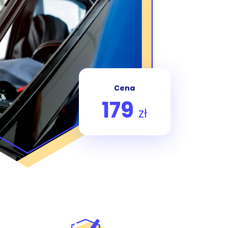
Cena
179
zł