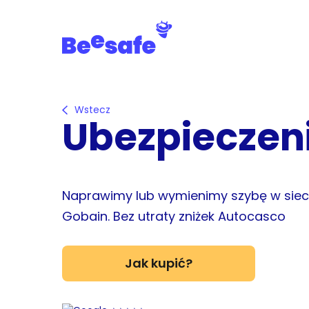
Skip
to
main
content
Wstecz
Ubezpieczen
Naprawimy lub wymienimy szybę w sieci 
Gobain. Bez utraty zniżek Autocasco
Jak kupić?