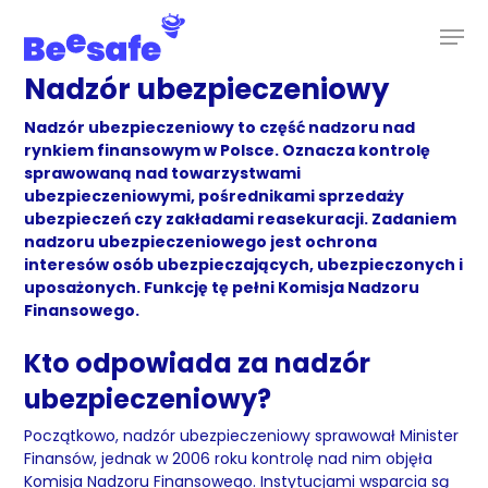
Skip
to
main
content
Nadzór ubezpieczeniowy
Nadzór ubezpieczeniowy to część nadzoru nad
rynkiem finansowym w Polsce. Oznacza kontrolę
sprawowaną nad towarzystwami
ubezpieczeniowymi, pośrednikami sprzedaży
ubezpieczeń czy zakładami reasekuracji. Zadaniem
nadzoru ubezpieczeniowego jest ochrona
interesów osób ubezpieczających, ubezpieczonych i
uposażonych. Funkcję tę pełni Komisja Nadzoru
Finansowego.
Kto odpowiada za nadzór
ubezpieczeniowy?
Początkowo, nadzór ubezpieczeniowy sprawował Minister
Finansów, jednak w 2006 roku kontrolę nad nim objęła
Komisja Nadzoru Finansowego. Instytucjami wsparcia są