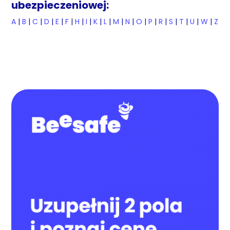
ubezpieczeniowej:
A
|
B
|
C
|
D
|
E
|
F
|
H
|
I
|
K
|
L
|
M
|
N
|
O
|
P
|
R
|
S
|
T
|
U
|
W
|
Z