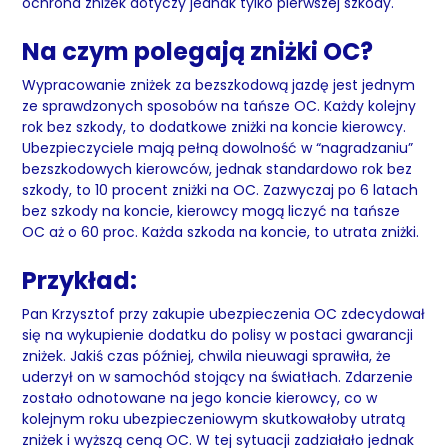
ochrona zniżek dotyczy jednak tylko pierwszej szkody.
Na czym polegają zniżki OC?
Wypracowanie zniżek za bezszkodową jazdę jest jednym
ze sprawdzonych sposobów na tańsze OC. Każdy kolejny
rok bez szkody, to dodatkowe zniżki na koncie kierowcy.
Ubezpieczyciele mają pełną dowolność w “nagradzaniu”
bezszkodowych kierowców, jednak standardowo rok bez
szkody, to 10 procent zniżki na OC. Zazwyczaj po 6 latach
bez szkody na koncie, kierowcy mogą liczyć na tańsze
OC aż o 60 proc. Każda szkoda na koncie, to utrata zniżki.
Przykład:
Pan Krzysztof przy zakupie ubezpieczenia OC zdecydował
się na wykupienie dodatku do polisy w postaci gwarancji
zniżek. Jakiś czas później, chwila nieuwagi sprawiła, że
uderzył on w samochód stojący na światłach. Zdarzenie
zostało odnotowane na jego koncie kierowcy, co w
kolejnym roku ubezpieczeniowym skutkowałoby utratą
zniżek i wyższą ceną OC. W tej sytuacji zadziałało jednak