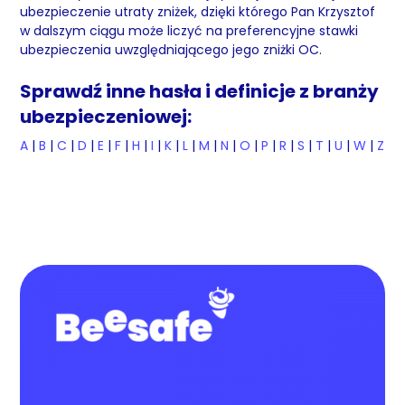
ubezpieczenie utraty zniżek, dzięki którego Pan Krzysztof
w dalszym ciągu może liczyć na preferencyjne stawki
ubezpieczenia uwzględniającego jego zniżki OC.
Sprawdź inne hasła i definicje z branży
ubezpieczeniowej:
A
|
B
|
C
|
D
|
E
|
F
|
H
|
I
|
K
|
L
|
M
|
N
|
O
|
P
|
R
|
S
|
T
|
U
|
W
|
Z