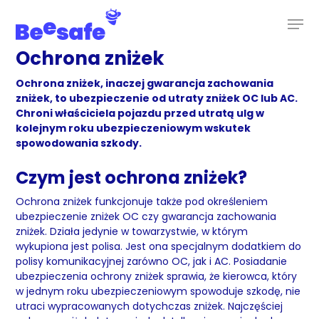
Skip
to
main
content
Ochrona zniżek
Ochrona zniżek, inaczej gwarancja zachowania
zniżek, to ubezpieczenie od utraty zniżek OC lub AC.
Chroni właściciela pojazdu przed utratą ulg w
kolejnym roku ubezpieczeniowym wskutek
spowodowania szkody.
Czym jest ochrona zniżek?
Ochrona zniżek funkcjonuje także pod określeniem
ubezpieczenie zniżek OC czy gwarancja zachowania
zniżek. Działa jedynie w towarzystwie, w którym
wykupiona jest polisa. Jest ona specjalnym dodatkiem do
polisy komunikacyjnej zarówno OC, jak i AC. Posiadanie
ubezpieczenia ochrony zniżek sprawia, że kierowca, który
w jednym roku ubezpieczeniowym spowoduje szkodę, nie
utraci wypracowanych dotychczas zniżek. Najczęściej