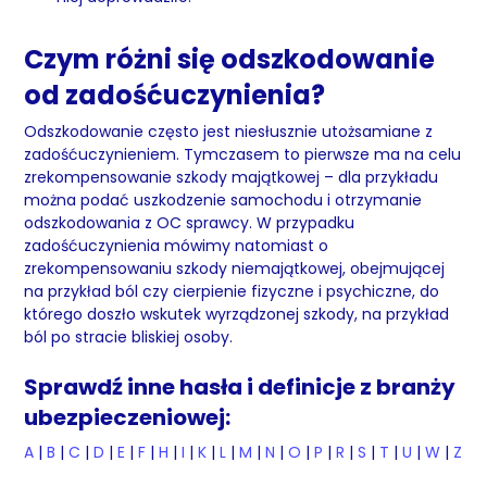
Czym różni się odszkodowanie
od zadośćuczynienia?
Odszkodowanie często jest niesłusznie utożsamiane z
zadośćuczynieniem. Tymczasem to pierwsze ma na celu
zrekompensowanie szkody majątkowej – dla przykładu
można podać uszkodzenie samochodu i otrzymanie
odszkodowania z OC sprawcy. W przypadku
zadośćuczynienia mówimy natomiast o
zrekompensowaniu szkody niemajątkowej, obejmującej
na przykład ból czy cierpienie fizyczne i psychiczne, do
którego doszło wskutek wyrządzonej szkody, na przykład
ból po stracie bliskiej osoby.
Sprawdź inne hasła i definicje z branży
ubezpieczeniowej:
A
|
B
|
C
|
D
|
E
|
F
|
H
|
I
|
K
|
L
|
M
|
N
|
O
|
P
|
R
|
S
|
T
|
U
|
W
|
Z