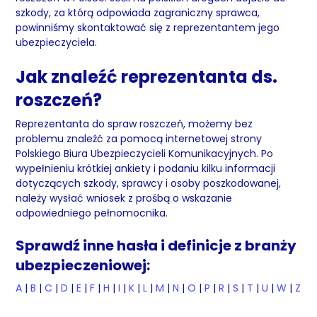
szkody, za którą odpowiada zagraniczny sprawca,
powinniśmy skontaktować się z reprezentantem jego
ubezpieczyciela.
Jak znaleźć reprezentanta ds.
roszczeń?
Reprezentanta do spraw roszczeń, możemy bez
problemu znaleźć za pomocą internetowej strony
Polskiego Biura Ubezpieczycieli Komunikacyjnych. Po
wypełnieniu krótkiej ankiety i podaniu kilku informacji
dotyczących szkody, sprawcy i osoby poszkodowanej,
należy wysłać wniosek z prośbą o wskazanie
odpowiedniego pełnomocnika.
Sprawdź inne hasła i definicje z branży
ubezpieczeniowej:
A
|
B
|
C
|
D
|
E
|
F
|
H
|
I
|
K
|
L
|
M
|
N
|
O
|
P
|
R
|
S
|
T
|
U
|
W
|
Z