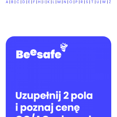
A
|
B
|
C
|
D
|
E
|
F
|
H
|
I
|
K
|
L
|
M
|
N
|
O
|
P
|
R
|
S
|
T
|
U
|
W
|
Z