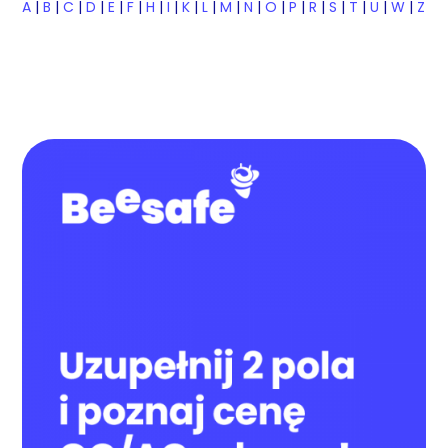
A
|
B
|
C
|
D
|
E
|
F
|
H
|
I
|
K
|
L
|
M
|
N
|
O
|
P
|
R
|
S
|
T
|
U
|
W
|
Z