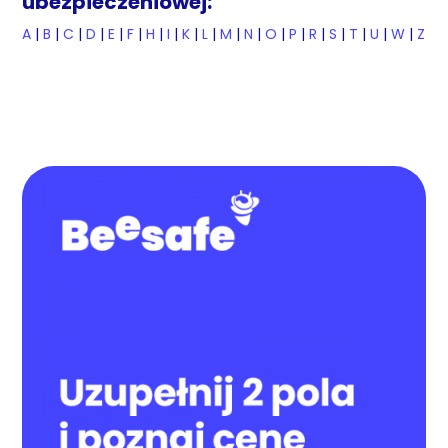
ubezpieczeniowej:
A
|
B
|
C
|
D
|
E
|
F
|
H
|
I
|
K
|
L
|
M
|
N
|
O
|
P
|
R
|
S
|
T
|
U
|
W
|
Z