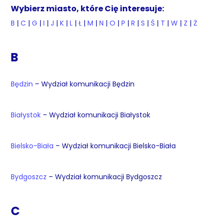
Wybierz miasto, które Cię interesuje:
B
|
C
|
G
|
I
|
J
|
K
|
L
|
Ł
|
M
|
N
|
O
|
P
|
R
|
S
|
Ś
|
T
|
W
|
Z
|
Ż
B
Będzin
– Wydział komunikacji Będzin
Białystok
– Wydział komunikacji Białystok
Bielsko-Biała
– Wydział komunikacji Bielsko-Biała
Bydgoszcz
– Wydział komunikacji Bydgoszcz
C