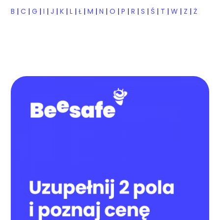
B
|
C
|
G
|
I
|
J
|
K
|
L
|
Ł
|
M
|
N
|
O
|
P
|
R
|
S
|
Ś
|
T
|
W
|
Z
|
Ż