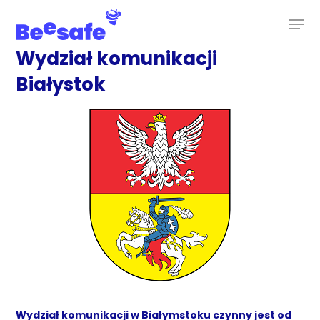
Skip
to
main
content
Wydział komunikacji
Białystok
Wydział komunikacji w Białymstoku czynny jest od