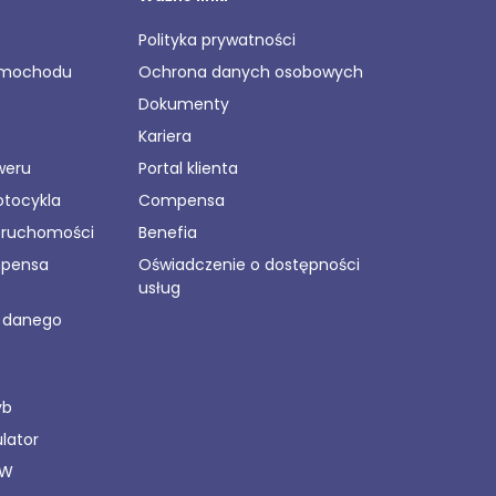
Polityka prywatności
amochodu
Ochrona danych osobowych
Dokumenty
Kariera
weru
Portal klienta
otocykla
Compensa
eruchomości
Benefia
mpensa
Oświadczenie o dostępności
usług
o danego
yb
lator
NW