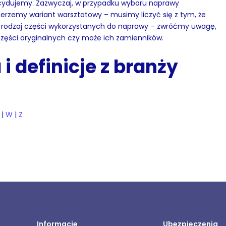
decydujemy. Zazwyczaj, w przypadku wyboru naprawy
ybierzemy wariant warsztatowy – musimy liczyć się z tym, że
że rodzaj części wykorzystanych do naprawy – zwróćmy uwagę,
zęści oryginalnych czy może ich zamienników.
i definicje z branży
|
W
|
Z
Informacje
Ubezpieczenia