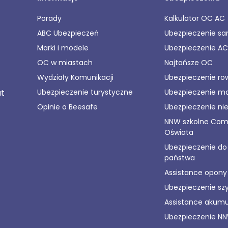
Porady
Kalkulator OC AC
ABC Ubezpieczeń
Ubezpieczenie s
Marki i modele
Ubezpieczenie AC
OC w miastach
Najtańsze OC
Wydziały Komunikacji
Ubezpieczenie ro
ut
Ubezpieczenie turystyczne
Ubezpieczenie m
Opinie o Beesafe
Ubezpieczenie ni
NNW szkolne Co
Oświata
Ubezpieczenie d
państwa
Assistance opony
Ubezpieczenie sz
Assistance akumu
Ubezpieczenie N