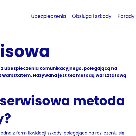
Ubezpieczenia
Obsługa i szkody
Porady
wisowa
y z ubezpieczenia komunikacyjnego, polegającą na
a z warsztatem. Nazywana jest też metodą warsztatową
 serwisowa metoda
dy?
dna z form likwidacji szkody, polegająca na rozliczeniu się