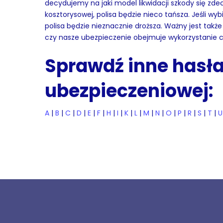
decydujemy na jaki model likwidacji szkody się z
kosztorysowej, polisa będzie nieco tańsza. Jeśli w
polisa będzie nieznacznie droższa. Ważny jest tak
czy nasze ubezpieczenie obejmuje wykorzystanie c
Sprawdź inne hasła 
ubezpieczeniowej:
A
|
B
|
C
|
D
|
E
|
F
|
H
|
I
|
K
|
L
|
M
|
N
|
O
|
P
|
R
|
S
|
T
|
U