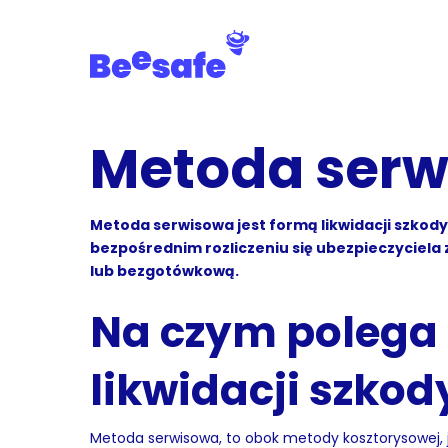
Skip
to
main
content
Metoda ser
Metoda serwisowa jest formą likwidacji szkod
bezpośrednim rozliczeniu się ubezpieczyciel
lub bezgotówkową.
Na czym polega
likwidacji szko
Metoda serwisowa, to obok metody kosztorysowej, je