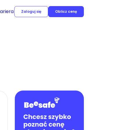
ariera
Zaloguj się
Oblicz cenę