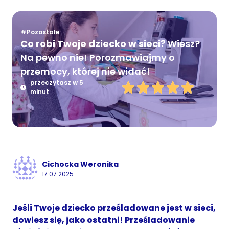
#Pozostałe
Co robi Twoje dziecko w sieci?
Wiesz?
Na pewno nie! Porozmawiajmy o
przemocy, której nie widać!
przeczytasz w 5
minut
Cichocka Weronika
17.07.2025
Jeśli Twoje dziecko prześladowane jest w sieci,
dowiesz się, jako ostatni! Prześladowanie