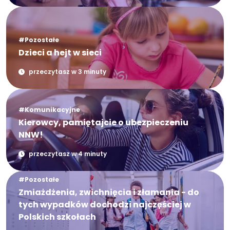
#Pozostałe
Dzieci a hejt w sieci
przeczytasz w 3 minuty
#Komunikacyjne
Kierowcy, pamiętajcie o ubezpieczeniu
NNW!
przeczytasz w 4 minuty
#Pozostałe
Zmiażdżenia, zwichnięcia i złamania - do
tych wypadków dochodzi najczęściej w
Polskich szkołach