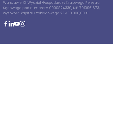
Warszawie XII Wydział Gospodarczy Krajowego Rejestru
Sądowego pod numerem 0000824339, NIP 7010961673,
wysokość kapitału zakładowego 23.430.000,00 zł