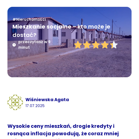
#Nieruchomości
Mieszkanie socjalne
– kto może je
dostać?
przeczytasz w 9
minut
Wiśniewska Agata
17.07.2025
Wysokie ceny mieszkań, drogie kredyty i
rosnąca inflacja powodują, że coraz mniej