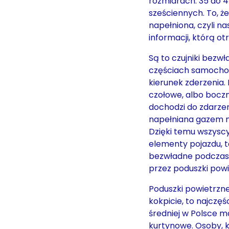
rozmiarach: 35 do 4
sześciennych. To, ż
napełniona, czyli n
informacji, którą ot
Są to czujniki bez
częściach samochodu
kierunek zderzenia.
czołowe, albo bocz
dochodzi do zdarzeni
napełniana gazem ni
Dzięki temu wszysc
elementy pojazdu, ta
bezwładne podczas
przez poduszki powi
Poduszki powietrzne,
kokpicie, to najczę
średniej w Polsce 
kurtynowe. Osoby, k