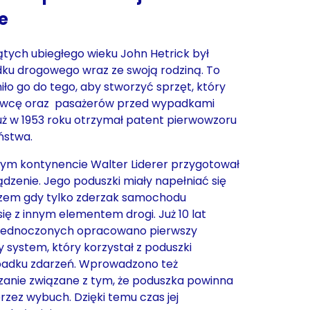
e
ątych ubiegłego wieku John Hetrick był
ku drogowego wraz ze swoją rodziną. To
iło go do tego, aby stworzyć sprzęt, który
erowcę oraz pasażerów przed wypadkami
 już w 1953 roku otrzymał patent pierwowzoru
ństwa.
m kontynencie Walter Liderer przygotował
ądzenie. Jego poduszki miały napełniać się
zem gdy tylko zderzak samochodu
ię z innym elementem drogi. Już 10 lat
Zjednoczonych opracowano pierwszy
system, który korzystał z poduszki
padku zdarzeń. Wprowadzono też
zanie związane z tym, że poduszka powinna
zez wybuch. Dzięki temu czas jej