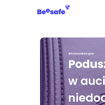
#Komunikacyjne
Podus
w auci
niedo