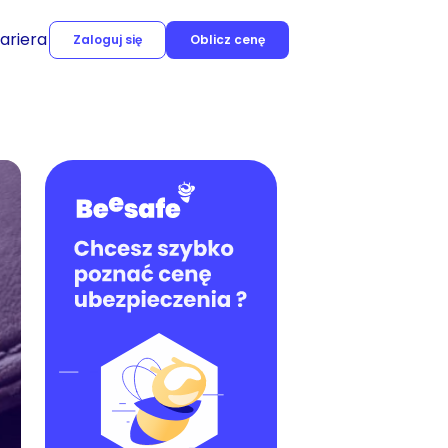
ariera
Zaloguj się
Oblicz cenę