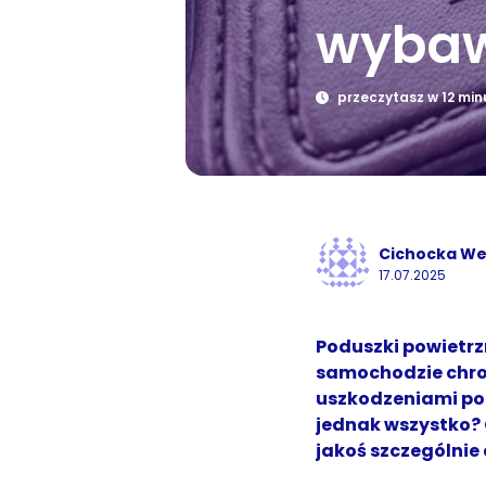
wyba
przeczytasz w 12 min
Cichocka We
17.07.2025
Poduszki powietrz
samochodzie chro
uszkodzeniami po
jednak wszystko? 
jakoś szczególni