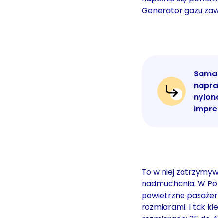
Generator gazu zawi
Sama 
napra
nylon
impre
To w niej zatrzymyw
nadmuchania. W Pols
powietrzne pasażera
rozmiarami. I tak k