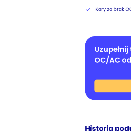
Kary za brak O
Uzupełnij 
OC/AC od
Historia pod