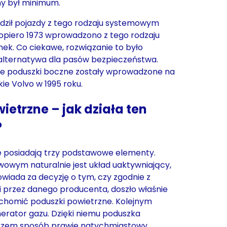
ny był minimum.
dził pojazdy z tego rodzaju systemowym
dopiero 1973 wprowadzono z tego rodzaju
ek. Co ciekawe, rozwiązanie to było
lternatywa dla pasów bezpieczeństwa.
e poduszki boczne zostały wprowadzone na
ie Volvo w 1995 roku.
ietrzne – jak działa ten
?
e posiadają trzy podstawowe elementy.
wym naturalnie jest układ uaktywniający,
powiada za decyzję o tym, czy zgodnie z
 przez danego producenta, doszło właśnie
uruchomić poduszki powietrzne. Kolejnym
erator gazu. Dzięki niemu poduszka
trzem sposób prawie natychmiastowy.