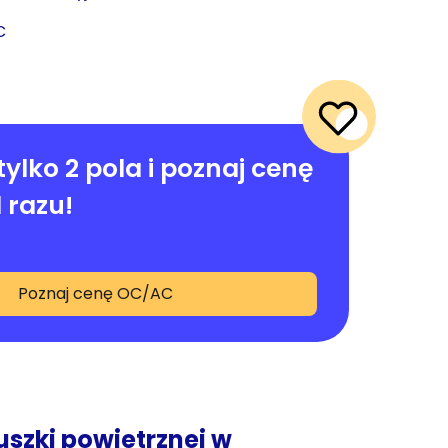
C
tylko 2 pola i poznaj cenę
 razu!
Poznaj cenę OC/AC
uszki powietrznej w