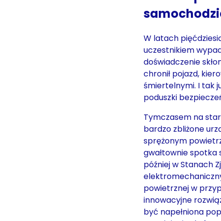
samochodzi
W latach pięćdziesi
uczestnikiem wypad
doświadczenie skłon
chronił pojazd, ki
śmiertelnymi. I tak
poduszki bezpiecze
Tymczasem na stary
bardzo zbliżone urz
sprężonym powietr
gwałtownie spotka s
później w Stanach 
elektromechaniczny 
powietrznej w przy
innowacyjne rozwią
być napełniona popr