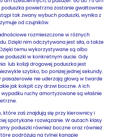
5 dm sześciennych, a pasażer: 60 do 75 dm
e poduszka powietrzna zostanie gwałtownie
astąpi tak zwany wybuch poduszki, wynika z
rzymuje od czujników.
władnościowe rozmieszczone w różnych
. Dzięki nim odczytywana jest siła, a także
 Dzięki temu wykorzystywane są albo
ne poduszki w konkretnym aucie. Gdy
a lub kolizji drogowej poduszka jest
ezwykle szybko, bo poniżej jednej sekundy.
y pasażerowie nie uderzają głową w twarde
kie jak kokpit czy drzwi boczne. A ich
 wypadku ruchy amortyzowane są właśnie
etrzne.
 które zaś znajdują się przy kierownicy i
ściej spotykane rozwiązanie. W autach klasy
mamy poduszki również boczne oraz również
tóre podróżują na tylnej kanapie