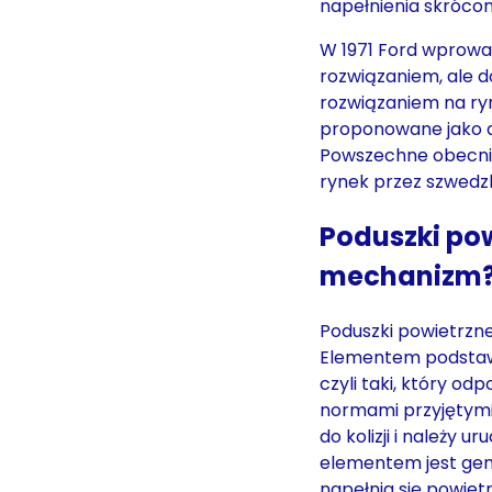
napełnienia skróco
W 1971 Ford wprowa
rozwiązaniem, ale 
rozwiązaniem na ryn
proponowane jako a
Powszechne obecni
rynek przez szwedzk
Poduszki pow
mechanizm
Poduszki powietrzn
Elementem podstawo
czyli taki, który od
normami przyjętymi
do kolizji i należy 
elementem jest gen
napełnia się powie