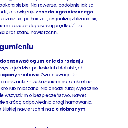
ookoła siebie. Na rowerze, podobnie jak za
odu, obowiązuje
zasada ograniczonego
ruszasz się po ścieżce, sygnalizuj zbliżanie się
iem i zawsze dopasowuj prędkość do
a oraz stanu nawierzchni.
ogumieniu
dopasować ogumienie do rodzaju
 często jeździsz po lesie lub błotnistych
a
opony trailowe
. Zwróć uwagę, że
ją mieszanki ze wskazaniem na konkretne
kre lub mieszane. Nie chodzi tutaj wyłącznie
ede wszystkim o bezpieczeństwo. Nawet
nie skrócą odpowiednio drogi hamowania,
o śliskiej nawierzchni na
źle dobranym