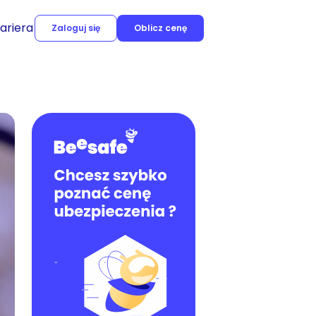
ariera
Zaloguj się
Oblicz cenę