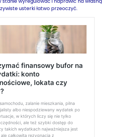
w stanie wyregulować i naprawić na własną
zywiste usterki łatwo przeoczyć.