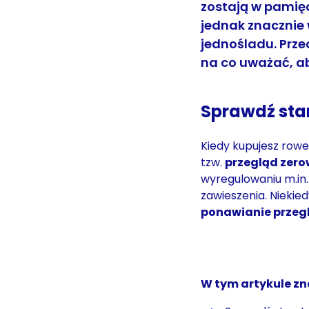
zostają w pamięc
jednak znacznie 
jednośladu. Przec
na co uważać, a
Sprawdź sta
Kiedy kupujesz rowe
tzw.
przegląd zer
wyregulowaniu m.in
zawieszenia. Niekie
ponawianie przeg
W tym artykule zn