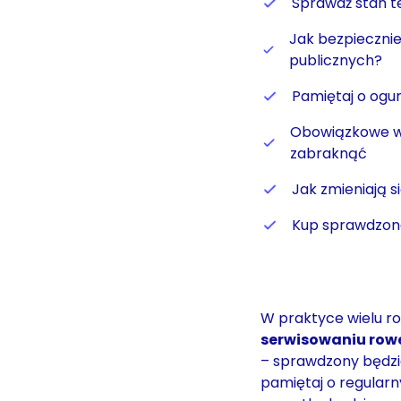
Sprawdź stan t
Jak bezpiecznie
publicznych?
Pamiętaj o ogu
Obowiązkowe wy
zabraknąć
Jak zmieniają 
Kup sprawdzone
W praktyce wielu 
serwisowaniu row
– sprawdzony będzie 
pamiętaj o regularn