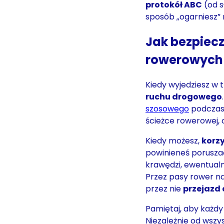
protokół ABC
(od s
sposób „ogarniesz” 
Jak bezpiecz
rowerowych 
Kiedy wyjedziesz w 
ruchu drogowego
szosowego
podczas 
ścieżce rowerowej, 
Kiedy możesz,
korzy
powinieneś poruszać 
krawędzi, ewentualni
Przez pasy rower n
przez nie
przejazd
Pamiętaj, aby każ
Niezależnie od wszy