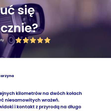
uć się
cznie?
uty
tarzyna
ejnych kilometrów na dwóch kołach
zyć niesamowitych wrażeń.
doki i kontakt z przyrodą na długo