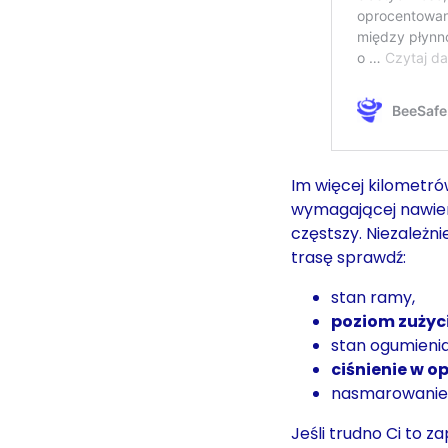
Im więcej kilometró
wymagającej nawierz
częstszy. Niezależ
trasę sprawdź:
stan ramy,
poziom zużyc
stan ogumienia
ciśnienie w 
nasmarowanie 
Jeśli trudno Ci to z