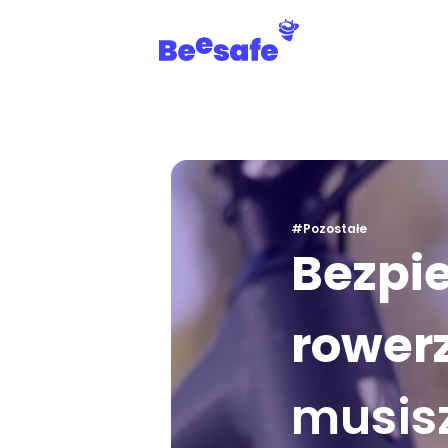
#Pozostałe
Bezpi
rower
musis