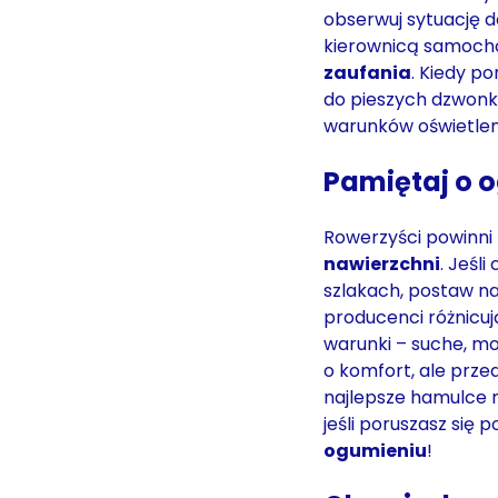
obserwuj sytuację d
kierownicą samoch
zaufania
. Kiedy po
do pieszych dzwonk
warunków oświetleni
Pamiętaj o 
Rowerzyści powinni
nawierzchni
. Jeśli
szlakach, postaw n
producenci różnicu
warunki – suche, mo
o komfort, ale prz
najlepsze hamulce 
jeśli poruszasz się p
ogumieniu
!