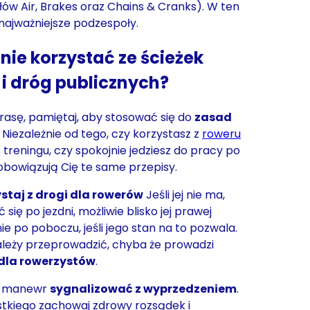
łów Air, Brakes oraz Chains & Cranks). W ten
najważniejsze podzespoły.
nie korzystać ze ścieżek
i dróg publicznych?
trasę, pamiętaj, aby stosować się do
zasad
. Niezależnie od tego, czy korzystasz z
roweru
treningu, czy spokojnie jedziesz do pracy po
obowiązują Cię te same przepisy.
staj z drogi dla rowerów
Jeśli jej nie ma,
się po jezdni, możliwie blisko jej prawej
e po poboczu, jeśli jego stan na to pozwala.
ależy przeprowadzić, chyba że prowadzi
 dla rowerzystów
.
dy manewr
sygnalizować z wyprzedzeniem
.
stkiego zachowaj zdrowy rozsądek i