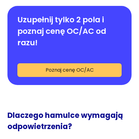
Uzupełnij tylko 2 pola i
poznaj cenę OC/AC od
razu!
Poznaj cenę OC/AC
Dlaczego hamulce wymagają
odpowietrzenia?