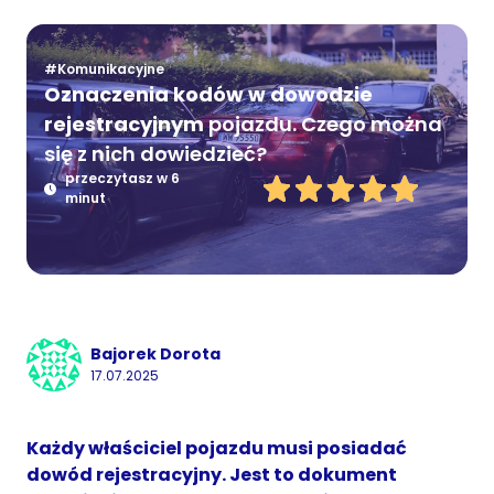
#Komunikacyjne
Oznaczenia kodów w dowodzie
rejestracyjnym
pojazdu. Czego można
się z nich dowiedzieć?
przeczytasz w 6
minut
Bajorek Dorota
17.07.2025
Każdy właściciel pojazdu musi posiadać
dowód rejestracyjny. Jest to dokument