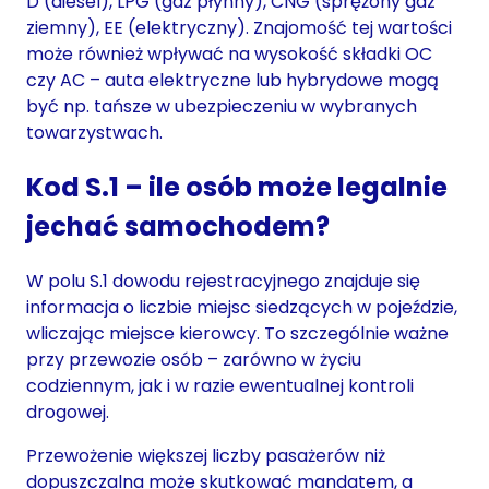
D (diesel), LPG (gaz płynny), CNG (sprężony gaz
ziemny), EE (elektryczny). Znajomość tej wartości
może również wpływać na wysokość składki OC
czy AC – auta elektryczne lub hybrydowe mogą
być np. tańsze w ubezpieczeniu w wybranych
towarzystwach.
Kod S.1 – ile osób może legalnie
jechać samochodem?
W polu S.1 dowodu rejestracyjnego znajduje się
informacja o liczbie miejsc siedzących w pojeździe,
wliczając miejsce kierowcy. To szczególnie ważne
przy przewozie osób – zarówno w życiu
codziennym, jak i w razie ewentualnej kontroli
drogowej.
Przewożenie większej liczby pasażerów niż
dopuszczalna może skutkować mandatem, a