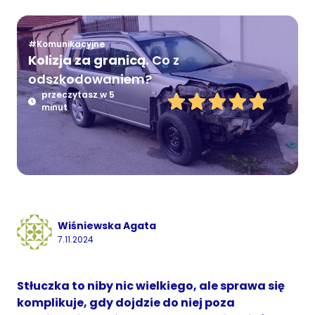
#Komunikacyjne
Kolizja za granicą.
Co z
odszkodowaniem?
przeczytasz w 5
minut
Wiśniewska Agata
7.11.2024
Stłuczka to niby nic wielkiego, ale sprawa się
komplikuje, gdy dojdzie do niej poza