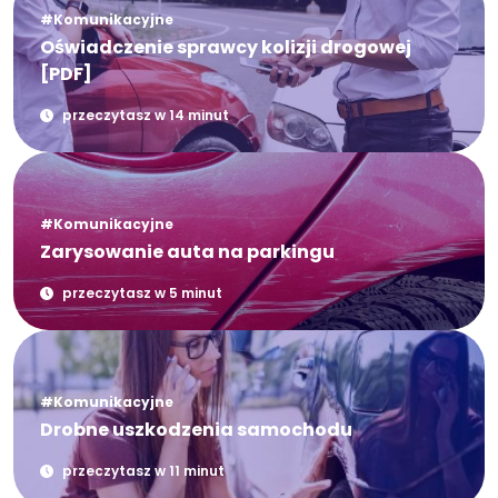
#Komunikacyjne
Oświadczenie sprawcy kolizji drogowej
[PDF]
przeczytasz w 14 minut
#Komunikacyjne
Zarysowanie auta na parkingu
przeczytasz w 5 minut
#Komunikacyjne
Drobne uszkodzenia samochodu
przeczytasz w 11 minut