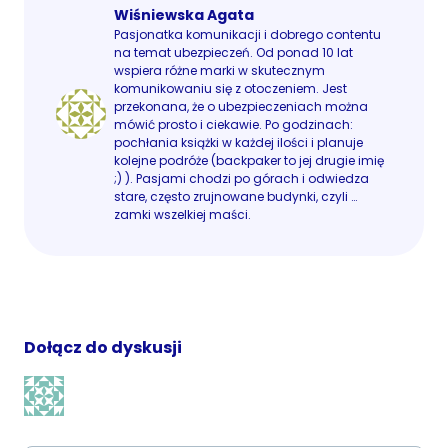
Wiśniewska Agata
Pasjonatka komunikacji i dobrego contentu
na temat ubezpieczeń. Od ponad 10 lat
wspiera różne marki w skutecznym
komunikowaniu się z otoczeniem. Jest
przekonana, że o ubezpieczeniach można
mówić prosto i ciekawie. Po godzinach:
pochłania książki w każdej ilości i planuje
kolejne podróże (backpaker to jej drugie imię
;) ). Pasjami chodzi po górach i odwiedza
stare, często zrujnowane budynki, czyli …
zamki wszelkiej maści.
Dołącz do dyskusji