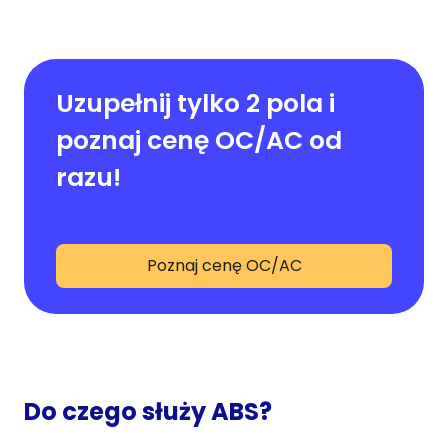
Uzupełnij tylko 2 pola i
poznaj cenę OC/AC od
razu!
Poznaj cenę OC/AC
Do czego służy ABS?