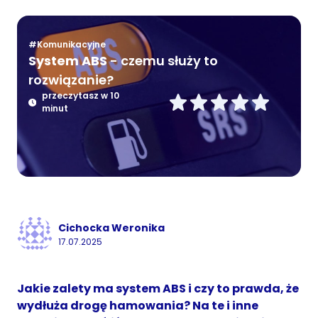
#Komunikacyjne
System ABS
- czemu służy to
rozwiązanie?
przeczytasz w 10
minut
Cichocka Weronika
17.07.2025
Jakie zalety ma system ABS i czy to prawda, że
wydłuża drogę hamowania? Na te i inne