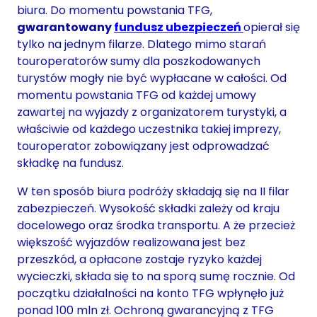
biura. Do momentu powstania TFG,
gwarantowany
fundusz ubezpieczeń
opierał się
tylko na jednym filarze. Dlatego mimo starań
touroperatorów sumy dla poszkodowanych
turystów mogły nie być wypłacane w całości. Od
momentu powstania TFG od każdej umowy
zawartej na wyjazdy z organizatorem turystyki, a
właściwie od każdego uczestnika takiej imprezy,
touroperator zobowiązany jest odprowadzać
składkę na fundusz.
W ten sposób biura podróży składają się na II filar
zabezpieczeń. Wysokość składki zależy od kraju
docelowego oraz środka transportu. A że przecież
większość wyjazdów realizowana jest bez
przeszkód, a opłacone zostaje ryzyko każdej
wycieczki, składa się to na sporą sumę rocznie. Od
początku działalności na konto TFG wpłynęło już
ponad 100 mln zł. Ochroną gwarancyjną z TFG