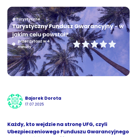
#Turystyczne
Turystyczny Fundusz Gwarancyjny
- w
jakim celu powstał?
przeczytasz w 4
minuty
Bajorek Dorota
17.07.2025
Każdy, kto wejdzie na stronę UFG, czyli
Ubezpieczeniowego Funduszu Gwarancyjnego