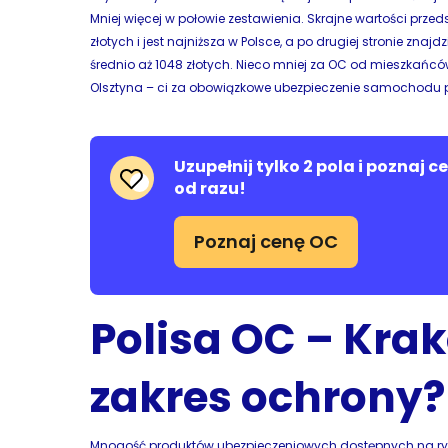
Mniej więcej w połowie zestawienia. Skrajne wartości przed
złotych i jest najniższa w Polsce, a po drugiej stronie zna
średnio aż 1048 złotych. Nieco mniej za OC od mieszkańc
Olsztyna – ci za obowiązkowe ubezpieczenie samochodu płac
Uzupełnij tylko 2 pola i poznaj 
od razu!
Poznaj cenę OC
Polisa OC – Kra
zakres ochrony?
Mnogość produktów ubezpieczeniowych dostępnych na ryn