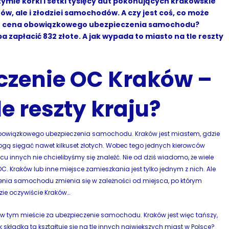
zymie korki i setki tysięcy aut pokonujących krakowskie
tów, ale i złodziei samochodów. A czy jest coś, co może
oże cena obowiązkowego ubezpieczenia samochodu?
 zapłacić 832 złote. A jak wypada to miasto na tle reszty
czenie OC Kraków –
e reszty kraju?
obowiązkowego ubezpieczenia samochodu. Kraków jest miastem, gdzie
ogą sięgać nawet kilkuset złotych. Wobec tego jednych kierowców
innych nie chcielibyśmy się znaleźć. Nie od dziś wiadomo, że wiele
 Kraków lub inne miejsce zamieszkania jest tylko jednym z nich. Ale
czenia samochodu zmienia się w zależności od miejsca, po którym
zie oczywiście Kraków…
 w tym mieście za ubezpieczenie samochodu. Kraków jest więc tańszy,
k składka ta kształtuje się na tle innych największych miast w Polsce?