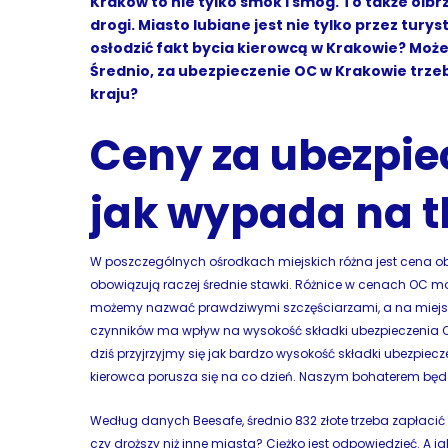
Kraków to nie tylko smok i smog. To także olbr
drogi. Miasto lubiane jest nie tylko przez turys
osłodzić fakt bycia kierowcą w Krakowie? M
Średnio, za ubezpieczenie OC w Krakowie trzeba
kraju?
Ceny za ubezpie
jak wypada na tl
W poszczególnych ośrodkach miejskich różna jest cena 
obowiązują raczej średnie stawki. Różnice w cenach OC m
możemy nazwać prawdziwymi szczęściarzami, a na miejscu 
czynników ma wpływ na wysokość składki ubezpieczenia OC.
dziś przyjrzyjmy się jak bardzo wysokość składki ubezpie
kierowca porusza się na co dzień. Naszym bohaterem będ
Według danych Beesafe, średnio 832 złote trzeba zapłacić
czy droższy niż inne miasta? Ciężko jest odpowiedzieć. A ja