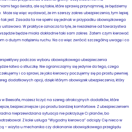
iami tego świata, ale są takie, które sprawią przynajmniej, że będziemy
. Może się więc wydawać, że im szerszy zakres ubezpieczenia, tym lepiej.
 tak jest. Zasada ta nie spełni się jednak w przypadku obowiązkowego
ustawowo. W praktyce oznacza to tyle, że niezależnie od towarzystwa
zędzie będzie miała dokładnie taki sam zakres. Zatem czym kierować
em o dużym natężeniu ruchu. Na co więc zwrócić szczególną uwagę i co
j perspektywy podczas wyboru obowiązkowego ubezpieczenia
ie łatwo o stłuczkę. Nie ograniczajmy się jedynie do tego, czego
kujemy i co sprawi, że jako kierowcy poczujemy się po prostu pewniej.
reg dodatkowych opcji, dzięki którym obowiązek ubezpieczenia, który
 Beesafe, możesz liczyć na szereg atrakcyjnych dodatków, które
iejsze, bezpieczniejsze i po prostu bardziej komfortowe. Z ubezpieczeniem
żadna nieprzewidziana sytuacja nie pokrzyżuje Ci planów, bo
otrzebował. Z kolei usługa “Wygodny kierowca” odciąży Cię nieco w
owcą – wizyta u mechanika czy dokonanie obowiązkowego przeglądu