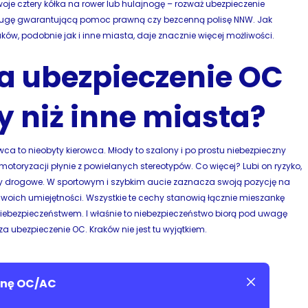
swoje cztery kółka na rower lub hulajnogę – rozważ ubezpieczenie
sługę gwarantującą pomoc prawną czy bezcenną polisę NNW. Jak
aków, podobnie jak i inne miasta, daje znacznie więcej możliwości.
a ubezpieczenie OC
y niż inne miasta?
ca to nieobyty kierowca. Młody to szalony i po prostu niebezpieczny
otoryzacji płynie z powielanych stereotypów. Co więcej? Lubi on ryzyko,
sy drogowe. W sportowym i szybkim aucie zaznacza swoją pozycję na
woich umiejętności. Wszystkie te cechy stanowią łącznie mieszankę
iebezpieczeństwem. I właśnie to niebezpieczeństwo biorą pod uwagę
za ubezpieczenie OC. Kraków nie jest tu wyjątkiem.
cenę OC/AC