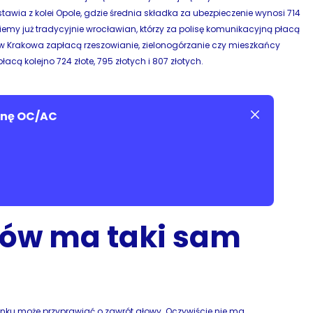
stawia z kolei Opole, gdzie średnia składka za ubezpieczenie wynosi 714
jdziemy już tradycyjnie wrocławian, którzy za polisę komunikacyjną płacą
ów Krakowa zapłacą rzeszowianie, zielonogórzanie czy mieszkańcy
ą kolejno 724 złote, 795 złotych i 807 złotych.
cenę OC/AC
ków ma taki sam
ku może przyprawiać o zawrót głowy. Oczywiście nie ma