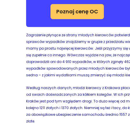
Poznaj cenę OC
Zagrożenie płynące ze strony młodych kierowców potwierdzaj
sprawców wypadków znajdziemy w grupie z przedziału wie
mamy po prostu najwięcej kierowców. Jeśli przyjrzymy się 
się zupełnie co innego. Wówczas wyjdzie na jaw, że najc
doprowadzili oni do 4 910 wypadków, w których zginęły 46
wypadków spowodowanych przez młodych kierowców było 
sedna – z jakimi wydatkami muszą zmierzyć się młodzi kie
Według naszych danych, młodzi kierowcy z Krakowa płac
od swoich doświadczonych za kółkiem kolegów. W ich prz
Kraków jest pod tym względem drogi. To dużo więcej od mł
kolejno 1211 złotych i 1370 złotych. Niemniej są też i tacy, 
za obowiązkowe ubezpieczenie samochodu średnio 1557 zło
złote.