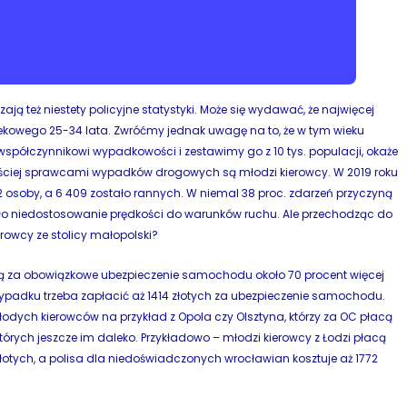
ą też niestety policyjne statystyki. Może się wydawać, że najwięcej
kowego 25-34 lata. Zwróćmy jednak uwagę na to, że w tym wieku
współczynnikowi wypadkowości i zestawimy go z 10 tys. populacji, okaże
zęściej sprawcami wypadków drogowych są młodzi kierowcy. W 2019 roku
2 osoby, a 6 409 zostało rannych. W niemal 38 proc. zdarzeń przyczyną
niedostosowanie prędkości do warunków ruchu. Ale przechodząc do
rowcy ze stolicy małopolski?
ą za obowiązkowe ubezpieczenie samochodu około 70 procent więcej
ypadku trzeba zapłacić aż 1414 złotych za ubezpieczenie samochodu.
odych kierowców na przykład z Opola czy Olsztyna, którzy za OC płacą
do których jeszcze im daleko. Przykładowo – młodzi kierowcy z Łodzi płacą
tych, a polisa dla niedoświadczonych wrocławian kosztuje aż 1772