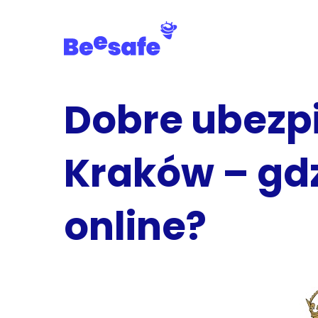
Skip
to
main
content
Dobre ubezp
Kraków – gdz
online?