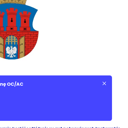
cenę OC/AC