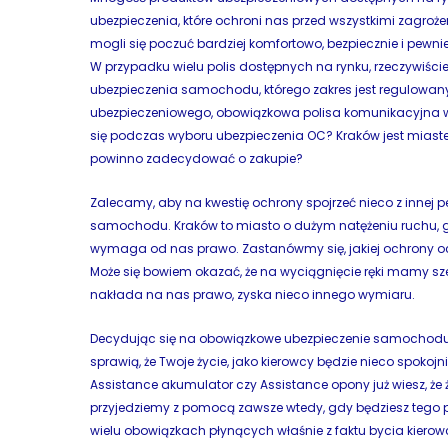
ubezpieczenia, które ochroni nas przed wszystkimi zagrożen
mogli się poczuć bardziej komfortowo, bezpiecznie i pewnie
W przypadku wielu polis dostępnych na rynku, rzeczywiście
ubezpieczenia samochodu, którego zakres jest regulowany 
ubezpieczeniowego, obowiązkowa polisa komunikacyjna ws
się podczas wyboru ubezpieczenia OC? Kraków jest miast
powinno zadecydować o zakupie?
Zalecamy, aby na kwestię ochrony spojrzeć nieco z inne
samochodu. Kraków to miasto o dużym natężeniu ruchu, gdz
wymaga od nas prawo. Zastanówmy się, jakiej ochrony ocze
Może się bowiem okazać, że na wyciągnięcie ręki mamy sze
nakłada na nas prawo, zyska nieco innego wymiaru.
Decydując się na obowiązkowe ubezpieczenie samochodu w
sprawią, że Twoje życie, jako kierowcy będzie nieco spokojn
Assistance akumulator czy Assistance opony już wiesz, że 
przyjedziemy z pomocą zawsze wtedy, gdy będziesz tego p
wielu obowiązkach płynących właśnie z faktu bycia kier