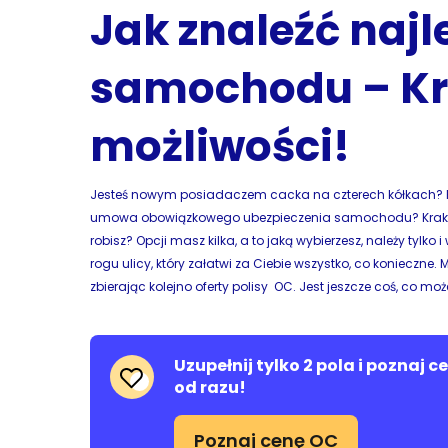
Jak znaleźć najl
samochodu – Kr
możliwości!
Jesteś nowym posiadaczem cacka na czterech kółkach? Pot
umowa obowiązkowego ubezpieczenia samochodu? Kraków da
robisz? Opcji masz kilka, a to jaką wybierzesz, należy tylk
rogu ulicy, który załatwi za Ciebie wszystko, co konieczne.
zbierając kolejno oferty polisy OC. Jest jeszcze coś, co moż
Uzupełnij tylko 2 pola i poznaj 
od razu!
Poznaj cenę OC