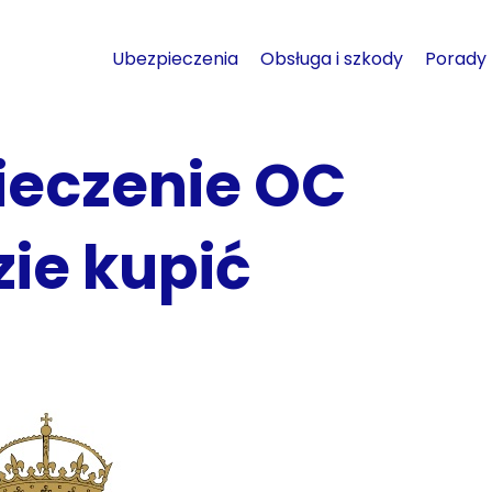
Ubezpieczenia
Obsługa i szkody
Porady
ieczenie OC
ie kupić