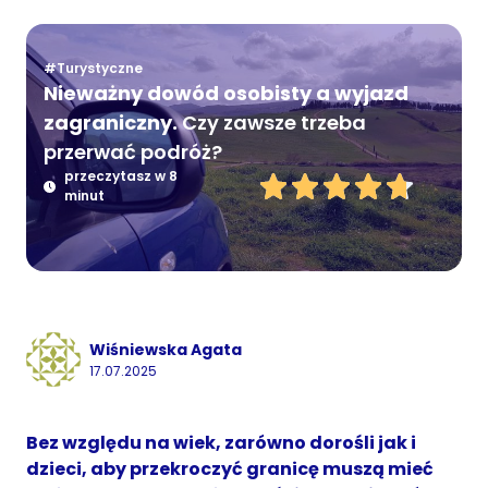
#Turystyczne
Nieważny dowód osobisty a wyjazd
zagraniczny.
Czy zawsze trzeba
przerwać podróż?
przeczytasz w 8
minut
Wiśniewska Agata
17.07.2025
Bez względu na wiek, zarówno dorośli jak i
dzieci, aby przekroczyć granicę muszą mieć