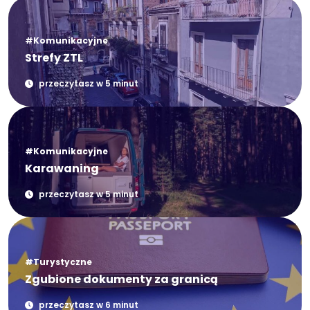
#Komunikacyjne
Strefy ZTL
przeczytasz w 5 minut
#Komunikacyjne
Karawaning
przeczytasz w 5 minut
#Turystyczne
Zgubione dokumenty za granicą
przeczytasz w 6 minut