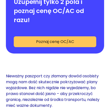
Uzupełnij tylko 2 pola i
poznaj cenę OC/AC od
razu!
Poznaj cenę OC/AC
Nieważny paszport czy złamany dowód osobisty
mogą nam dość skutecznie pokrzyżować plany
wyjazdowe. Bez nich nigdzie nie wyjedziemy, bo
prawo stanowi dość jasno – aby przekroczyć
granicę, niezależnie od środka transportu, należy
mieć ważne dokumenty.