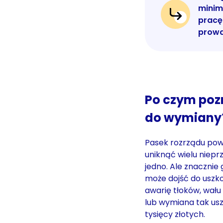
minim
pracę 
prowa
Po czym pozn
do wymiany
Pasek rozrządu powi
uniknąć wielu niepr
jedno. Ale znacznie 
może dojść do uszk
awarię tłoków, wał
lub wymiana tak usz
tysięcy złotych.