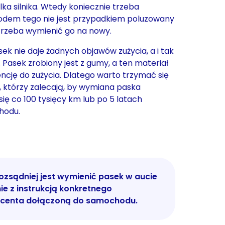
lka silnika. Wtedy koniecznie trzeba
odem tego nie jest przypadkiem poluzowany
 trzeba wymienić go na nowy.
ek nie daje żadnych objawów zużycia, a i tak
 Pasek zrobiony jest z gumy, a ten materiał
cję do zużycia. Dlatego warto trzymać się
, którzy zalecają, by wymiana paska
ię co 100 tysięcy km lub po 5 latach
hodu.
rozsądniej jest wymienić pasek w aucie
ie z instrukcją konkretnego
centa dołączoną do samochodu.