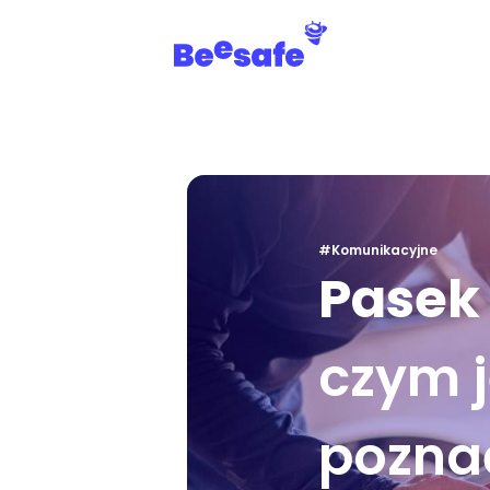
#Komunikacyjne
Pasek
czym j
poznać