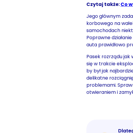
Czytaj także:
Co w
Jego głównym zadan
korbowego na wałek
samochodach niektó
Poprawne działanie 
auta prawidłowo pra
Pasek rozrządu jak 
się w trakcie eksplo
by był jak najbardzi
delikatne rozciągn
problemami. Spraw
otwieraniem i zamy
Dlate