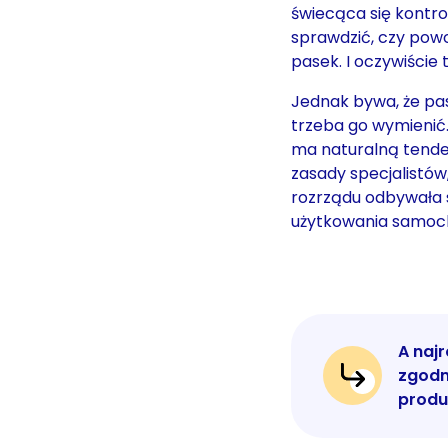
świecąca się kontro
sprawdzić, czy pow
pasek. I oczywiście
Jednak bywa, że pas
trzeba go wymienić.
ma naturalną tenden
zasady specjalistów
rozrządu odbywała s
użytkowania samoc
A naj
zgodn
produ