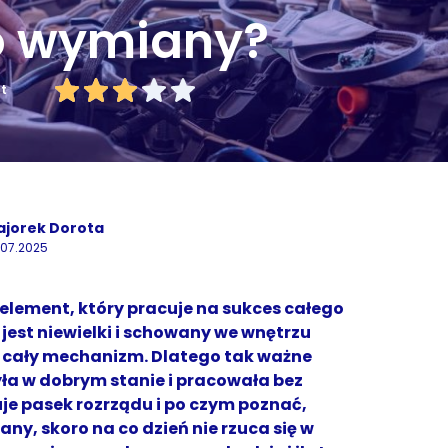
do wymiany?
ut
ajorek Dorota
.07.2025
 element, który pracuje na sukces całego
est niewielki i schowany we wnętrzu
 cały mechanizm. Dlatego tak ważne
była w dobrym stanie i pracowała bez
uje pasek rozrządu i po czym poznać,
any, skoro na co dzień nie rzuca się w