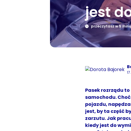
jest 
przeczytasz w 5 min
B
17
Pasek rozrządu to
samochodu. Choć j
pojazdu, napędza
jest, by ta część 
zarzutu. Jak prac
kiedy jest do wymi