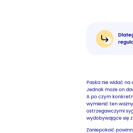
Dlateg
regul
Paska nie widać na 
Jednak może on dawa
A po czym konkretn
wymienić ten ważn
ostrzegawczymi syg
wydobywające się z 
Zaniepokoić powinny