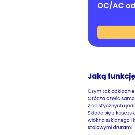
OC/AC od
Jaką funkcję
Czym tak dokładnie j
Otóż ta część samo
z elastycznych i je
Składa się z kauczu
włókna szklanego 
stalowymi drutami.