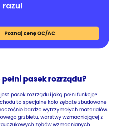
 razu!
Poznaj cenę OC/AC
 pełni pasek rozrządu?
est pasek rozrządu i jaką pełni funkcję?
chodu to specjalne koło zębate zbudowane
dnocześnie bardzo wytrzymałych materiałów.
kowego grzbietu, warstwy wzmacniającej z
i kauczukowych zębów wzmacnianych