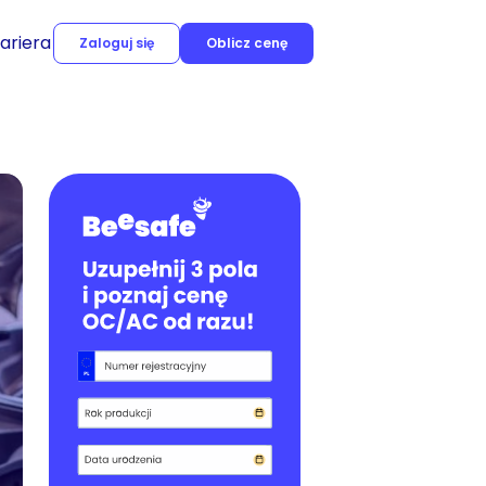
ariera
Zaloguj się
Oblicz cenę