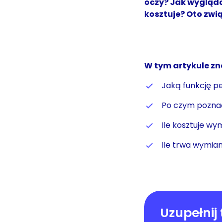
oczy? Jak wygląda
kosztuje? Oto zwi
W tym artykule zn
Jaką funkcję p
Po czym poznać
Ile kosztuje w
Ile trwa wymia
Uzupełnij 