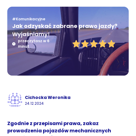
#Komunikacyjne
Jak odzyskać zabrane prawo jazdy?
Wyjaśniamy!
przeczytasz w 6
minut
Cichocka Weronika
24.12.2024
Zgodnie z przepisami prawa, zakaz
prowadzenia pojazdów mechanicznych