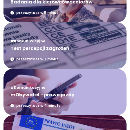
Badania dla kierowców seniorów
przeczytasz w 5 minut
#Komunikacyjne
Test percepcji zagrożeń
przeczytasz w 7 minut
#Komunikacyjne
mObywatel - prawo jazdy
przeczytasz w 4 minuty