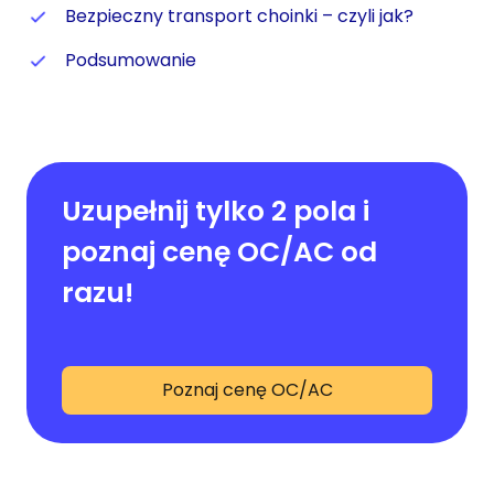
Bezpieczny transport choinki – czyli jak?
Podsumowanie
Uzupełnij tylko 2 pola i
poznaj cenę OC/AC od
razu!
Poznaj cenę OC/AC