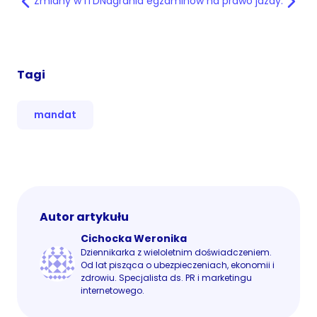
Zmiany w ITD
Nagrania egzaminów na prawo jazdy.
Tagi
mandat
Autor artykułu
Cichocka Weronika
Dziennikarka z wieloletnim doświadczeniem.
Od lat pisząca o ubezpieczeniach, ekonomii i
zdrowiu. Specjalista ds. PR i marketingu
internetowego.