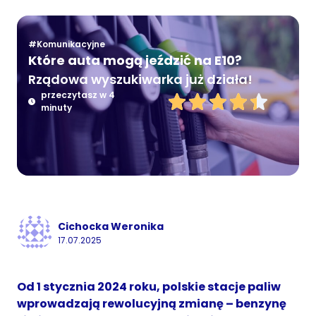
#Komunikacyjne
Które auta mogą jeździć na E10?
Rządowa wyszukiwarka już działa!
przeczytasz w 4
minuty
Cichocka Weronika
17.07.2025
Od 1 stycznia 2024 roku, polskie stacje paliw
wprowadzają rewolucyjną zmianę – benzynę