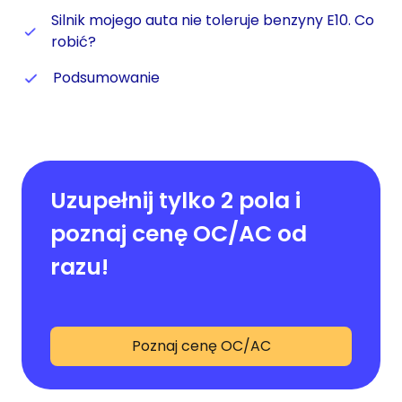
Silnik mojego auta nie toleruje benzyny E10. Co
robić?
Podsumowanie
Uzupełnij tylko 2 pola i
poznaj cenę OC/AC od
razu!
Poznaj cenę OC/AC