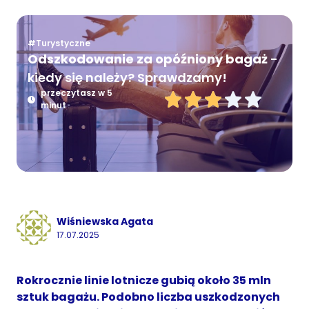
#Turystyczne
Odszkodowanie za opóźniony bagaż
-
kiedy się należy? Sprawdzamy!
przeczytasz w 5
minut
Wiśniewska Agata
17.07.2025
Rokrocznie linie lotnicze gubią około 35 mln
sztuk bagażu. Podobno liczba uszkodzonych