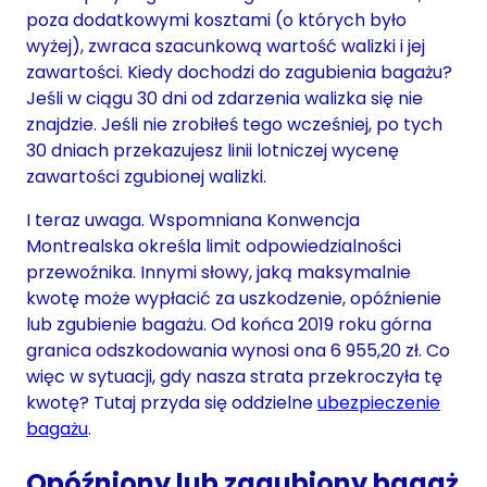
poza dodatkowymi kosztami (o których było
wyżej), zwraca szacunkową wartość walizki i jej
zawartości. Kiedy dochodzi do zagubienia bagażu?
Jeśli w ciągu 30 dni od zdarzenia walizka się nie
znajdzie. Jeśli nie zrobiłeś tego wcześniej, po tych
30 dniach przekazujesz linii lotniczej wycenę
zawartości zgubionej walizki.
I teraz uwaga. Wspomniana Konwencja
Montrealska określa limit odpowiedzialności
przewoźnika. Innymi słowy, jaką maksymalnie
kwotę może wypłacić za uszkodzenie, opóźnienie
lub zgubienie bagażu. Od końca 2019 roku górna
granica odszkodowania wynosi ona 6 955,20 zł. Co
więc w sytuacji, gdy nasza strata przekroczyła tę
kwotę? Tutaj przyda się oddzielne
ubezpieczenie
bagażu
.
Opóźniony lub zagubiony bagaż