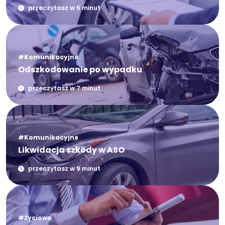
przeczytasz w 5 minut
#Komunikacyjne
Odszkodowanie po wypadku
przeczytasz w 7 minut
#Komunikacyjne
Likwidacja szkody w ASO
przeczytasz w 9 minut
#Życiowe