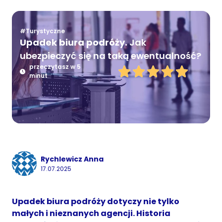
#Turystyczne
Upadek biura podróży.
Jak
ubezpieczyć się na taką ewentualność?
przeczytasz w 5
minut
Rychlewicz Anna
17.07.2025
Upadek biura podróży dotyczy nie tylko
małych i nieznanych agencji. Historia