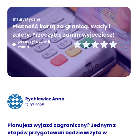
#Turystyczne
Płatność kartą za granicą.
Wady i
zalety. Przeczytaj zanim wyjedziesz!
przeczytasz w 5
minut
Rychlewicz Anna
17.07.2025
Planujesz wyjazd zagraniczny? Jednym z
etapów przygotowań będzie wizyta w