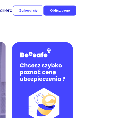
ariera
Zaloguj się
Oblicz cenę