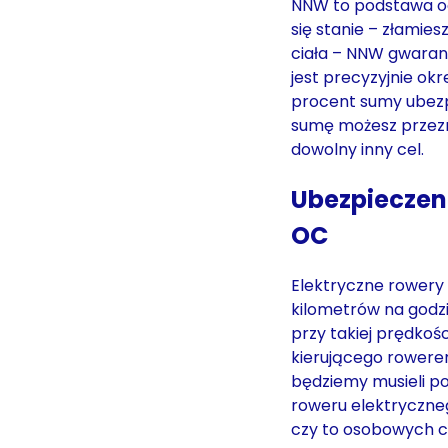
NNW to podstawa och
się stanie – złamie
ciała – NNW gwaran
jest precyzyjnie ok
procent sumy ubezp
sumę możesz przezn
dowolny inny cel.
Ubezpieczen
OC
Elektryczne rowery
kilometrów na godz
przy takiej prędkoś
kierującego rowere
będziemy musieli po
roweru elektryczne
czy to osobowych c