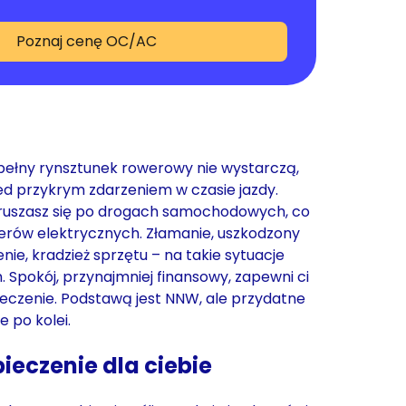
Poznaj cenę OC/AC
pełny rynsztunek rowerowy nie wystarczą,
ed przykrym zdarzeniem w czasie jazdy.
oruszasz się po drogach samochodowych, co
werów elektrycznych. Złamanie, uszkodzony
ie, kradzież sprzętu – na takie sytuacje
Spokój, przynajmniej finansowy, zapewni ci
eczenie. Podstawą jest NNW, ale przydatne
e po kolei.
ieczenie dla ciebie