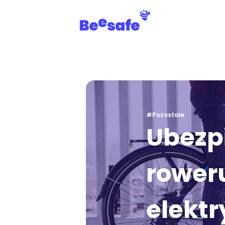
#Pozostałe
Ubezp
rower
elekt