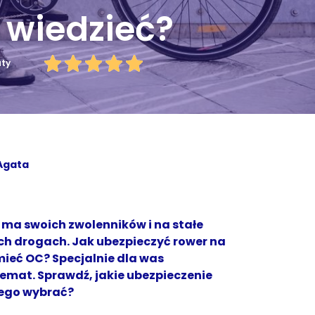
 wiedzieć?
uty
Agata
 ma swoich zwolenników i na stałe
ch drogach. Jak ubezpieczyć rower na
mieć OC? Specjalnie dla was
mat. Sprawdź, jakie ubezpieczenie
nego wybrać?