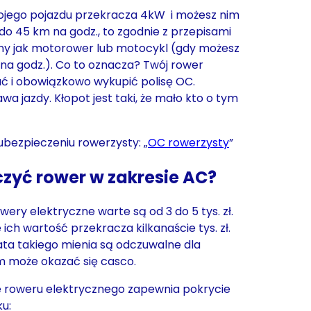
wojego pojazdu przekracza 4kW i możesz nim
o 45 km na godz., to zgodnie z przepisami
ny jak motorower lub motocykl (gdy możesz
na godz.). Co to oznacza? Twój rower
ać i obowiązkowo wykupić polisę OC.
wa jazdy. Kłopot jest taki, że mało kto o tym
 ubezpieczeniu rowerzysty: „
OC rowerzysty
”
zyć rower w zakresie AC?
wery elektryczne warte są od 3 do 5 tys. zł.
e ich wartość przekracza kilkanaście tys. zł.
ata takiego mienia są odczuwalne dla
m może okazać się casco.
e roweru elektrycznego zapewnia pokrycie
u: