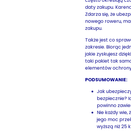
często określają cz
daty zakupu. Karenc
Zdarza się, że ubez
nowego roweru, mak
zakupu.
Także jest co spra
zakresie. Biorąc je
jakie zyskujesz dzi
taki pakiet tak sam
elementów ochrony
PODSUMOWANIE:
Jak ubezpieczy
bezpiecznie? 
powinno zawier
Nie każdy wie,
jego moc prze
wyższą niż 25 