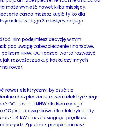
as, po jakim ubezpieczenie zacznie działać od
ja może wynieść nawet kilka miesięcy.
pieczenie casco możesz kupić tylko dla
symalnie w ciągu 3 miesięcy od jego
wdzać, nim podejmiesz decyzję w tym
dnak pod uwagę zabezpieczenie finansowe,
ęki polisom NNW, OC i casco, warto rozważyć
o, jak rozważasz zakup kasku czy innych
 na rower.
ć rower elektryczny, by czuć się
Idealne ubezpieczenie roweru elektrycznego
ać OC, casco i NNW dla kierującego.
 że OC jest obowiązkowe dla elektryka, gdy
kracza 4 kW i może osiągnąć prędkość
km na godz. Zgodnie z przepisami nasz