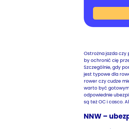
Ostrożna jazda czy 
by ochronić cię prz
Szczególnie, gdy p
jest typowe dla ro
rower czy cudze mien
warto być gotowym. 
odpowiednie ubezpi
są też OC i casco. Al
NNW – ubezp