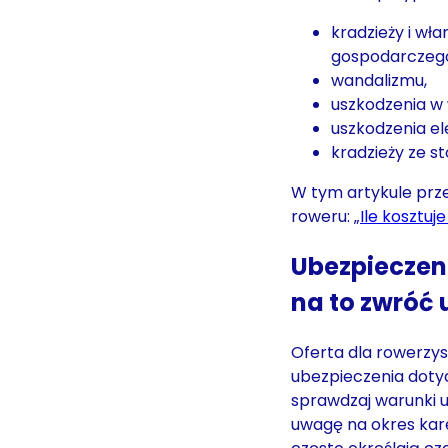
kradzieży i wł
gospodarczego
wandalizmu,
uszkodzenia w
uszkodzenia el
kradzieży ze st
W tym artykule prz
roweru: „
Ile kosztuj
Ubezpieczen
na to zwróć
Oferta dla rowerzys
ubezpieczenia doty
sprawdzaj warunki u
uwagę na okres kar