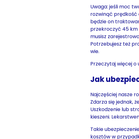
Uwaga: jeśli moc t
rozwinąć prędkość d
będzie on traktowa
przekroczyć 45 km 
musisz zarejestrow
Potrzebujesz też pra
wie.
Przeczytaj więcej o
Jak ubezpiec
Najczęściej nasze ro
Zdarza się jednak, ż
Uszkodzenie lub str
kieszeni. Lekarstwe
Takie ubezpieczeni
kosztów w przypadk