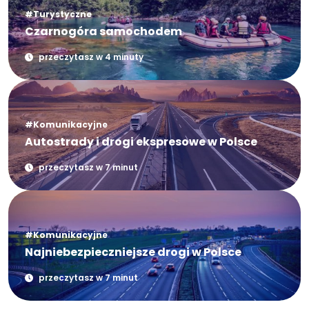
#Turystyczne
Czarnogóra samochodem
przeczytasz w 4 minuty
#Komunikacyjne
Autostrady i drogi ekspresowe w Polsce
przeczytasz w 7 minut
#Komunikacyjne
Najniebezpieczniejsze drogi w Polsce
przeczytasz w 7 minut