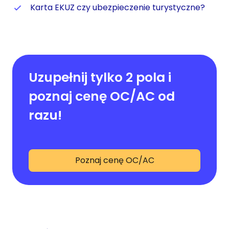
Karta EKUZ czy ubezpieczenie turystyczne?
Uzupełnij tylko 2 pola i
poznaj cenę OC/AC od
razu!
Poznaj cenę OC/AC