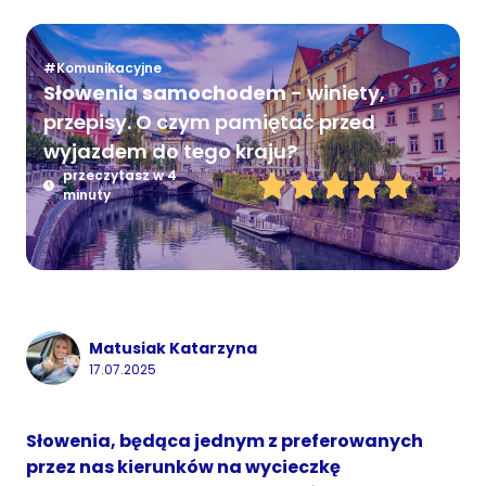
#Komunikacyjne
Słowenia samochodem
- winiety,
przepisy. O czym pamiętać przed
wyjazdem do tego kraju?
przeczytasz w 4
minuty
Matusiak Katarzyna
17.07.2025
Słowenia, będąca jednym z preferowanych
przez nas kierunków na wycieczkę