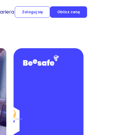
ariera
Zaloguj się
Oblicz cenę