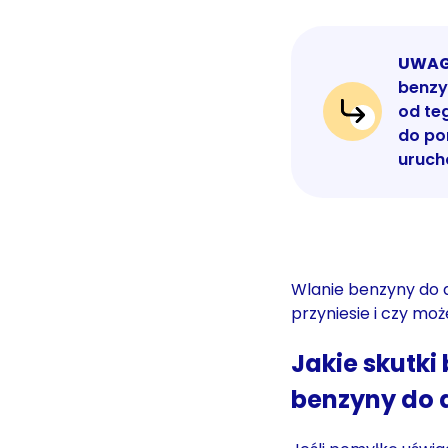
UWAG
benzy
od teg
do po
urucho
Wlanie benzyny do d
przyniesie i czy mo
Jakie skutki
benzyny do 