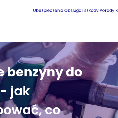
Ubezpieczenia
Obsługa i szkody
Porady
K
e benzyny do
a
- jak
pować, co