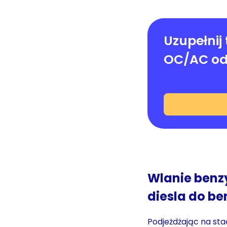
Uzupełnij 
OC/AC od
Wlanie benzy
diesla do be
Podjeżdżając na st