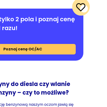
tylko 2 pola i poznaj cenę
 razu!
Poznaj cenę OC/AC
ny do diesla czy wlanie
nzyny – czy to możliwe?
ację benzynową naszym oczom jawią się