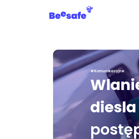
#Komunikacyjne
Wlani
diesl
postę