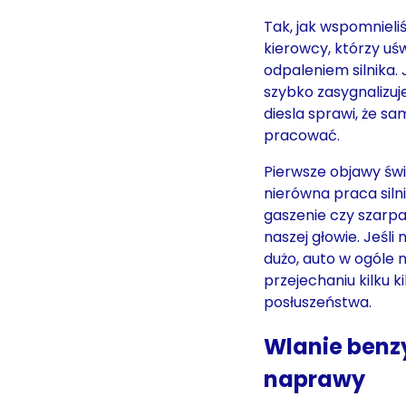
Tak, jak wspomnieli
kierowcy, którzy u
odpaleniem silnika. 
szybko zasygnalizuje
diesla sprawi, że s
pracować.
Pierwsze objawy św
nierówna praca siln
gaszenie czy szarp
naszej głowie. Jeśli
dużo, auto w ogóle ni
przejechaniu kilku
posłuszeństwa.
Wlanie benzy
naprawy