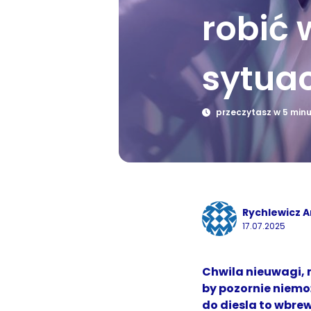
robić 
sytuac
przeczytasz w 5 min
Rychlewicz 
17.07.2025
Chwila nieuwagi, 
by pozornie niemoż
do diesla to wbr