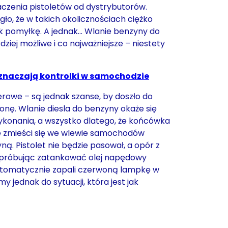
aczenia pistoletów od dystrybutorów.
o, że w takich okolicznościach ciężko
k pomyłkę. A jednak… Wlanie benzyny do
rdziej możliwe i co najważniejsze – niestety
znaczają kontrolki w samochodzie
 zerowe – są jednak szanse, by doszło do
onę. Wlanie diesla do benzyny okaże się
ykonania, a wszystko dlatego, że końcówka
e zmieści się we wlewie samochodów
. Pistolet nie będzie pasował, a opór z
 próbując zatankować olej napędowy
tomatycznie zapali czerwoną lampkę w
y jednak do sytuacji, która jest jak
.