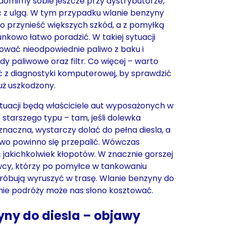
domimy sobie jeszcze przy dystrybutorze,
z ulgą. W tym przypadku wlanie benzyny
no przynieść większych szkód, a z pomyłką
kowo łatwo poradzić. W takiej sytuacji
ać nieodpowiednie paliwo z baku i
y paliwowe oraz filtr. Co więcej – warto
 z diagnostyki komputerowej, by sprawdzić
 już uszkodzony.
ytuacji będą właściciele aut wyposażonych w
 starszego typu – tam, jeśli dolewka
znaczna, wystarczy dolać do pełna diesla, a
iwo powinno się przepalić. Wówczas
jakichkolwiek kłopotów. W znacznie gorszej
owcy, którzy po pomyłce w tankowaniu
spróbują wyruszyć w trasę. Wlanie benzyny do
anie podróży może nas słono kosztować.
yny do diesla – objawy