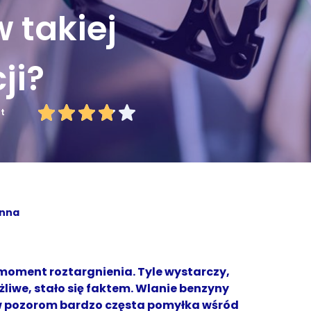
w takiej
ji?
ut
Anna
moment roztargnienia. Tyle wystarczy,
liwe, stało się faktem. Wlanie benzyny
ew pozorom bardzo częsta pomyłka wśród