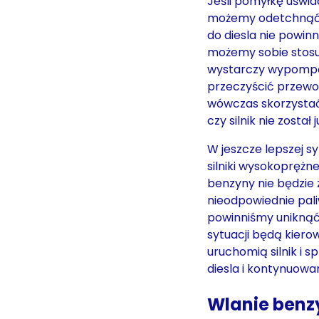
Jeśli pomyłkę uświa
możemy odetchnąć 
do diesla nie powin
możemy sobie stosun
wystarczy wypompow
przeczyścić przewod
wówczas skorzystać
czy silnik nie został
W jeszcze lepszej s
silniki wysokoprężne
benzyny nie będzie 
nieodpowiednie pal
powinniśmy uniknąć 
sytuacji będą kier
uruchomią silnik i 
diesla i kontynuow
Wlanie benz