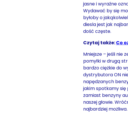
jasne i wyraźne ozn
Wydawać by się mogł
byłoby o jakąkolwie
diesla jest jak najba
dość częste.
Czytaj także:
Co o
Mniejsze – jeśli nie
pomyłki w drugą str
bardzo ciężkie do w
dystrybutora ON ni
napędzanych benzyną
jakim spotkamy się
zamiast benzyny au
naszej głowie. Wróćm
najbardziej możliwa