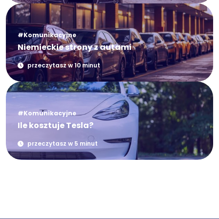
#Komunikacyjne
Niemieckie strony z autami
przeczytasz w 10 minut
#Komunikacyjne
Ile kosztuje Tesla?
przeczytasz w 5 minut