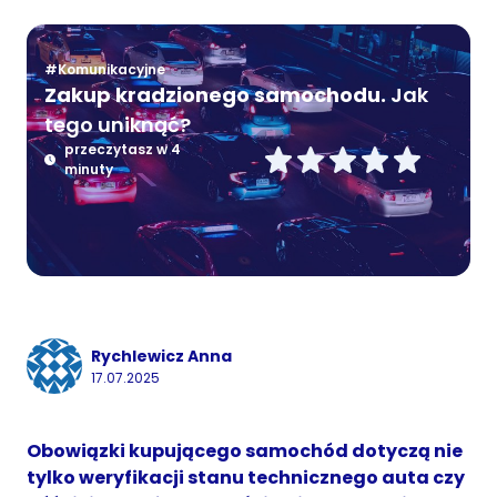
#Komunikacyjne
Zakup kradzionego samochodu.
Jak
tego uniknąć?
przeczytasz w 4
minuty
Rychlewicz Anna
17.07.2025
Obowiązki kupującego samochód dotyczą nie
tylko weryfikacji stanu technicznego auta czy