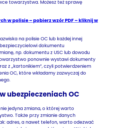
ówce towarzystwa. Możesz też sprawę
h w polisie – pobierz wzór PDF – kliknij w
zwiska na polisie OC lub każdej innej
bezpieczycielowi dokumentu
mianę, np. dokumentu z USC lub dowodu
i towarzystwo ponownie wystawi dokumenty
az z „kartonikiem”, czyli potwierdzeniem
nia OC, które wkładamy zazwyczaj do
jnego.
 w ubezpieczeniach OC
nie jedyna zmiana, o której warto
stwo. Także przy zmianie danych
ak: adres, a nawet telefon, warto odezwać