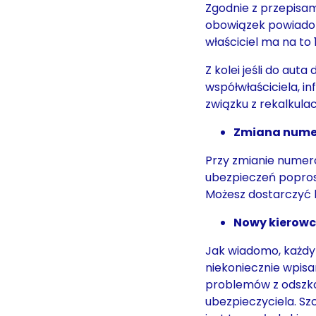
Zgodnie z przepisam
obowiązek powiadom
właściciel ma na to 
Z kolei jeśli do aut
współwłaściciela, i
związku z rekalkulac
Zmiana numer
Przy zmianie numer
ubezpieczeń popros
Możesz dostarczyć k
Nowy kierow
Jak wiadomo, każdy
niekoniecznie wpisa
problemów z odszk
ubezpieczyciela. Sz