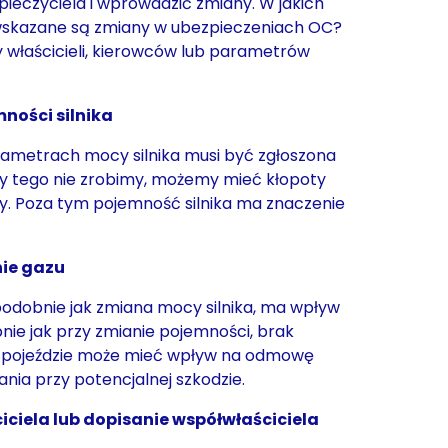
pieczyciela i wprowadzić zmiany. W jakich
wskazane są zmiany w ubezpieczeniach OC?
 właścicieli, kierowców lub parametrów
ności silnika
ametrach mocy silnika musi być zgłoszona
y tego nie zrobimy, możemy mieć kłopoty
ody. Poza tym pojemność silnika ma znaczenie
ie gazu
podobnie jak zmiana mocy silnika, ma wpływ
nie jak przy zmianie pojemności, brak
 w pojeździe może mieć wpływ na odmowę
ia przy potencjalnej szkodzie.
ciela lub dopisanie współwłaściciela