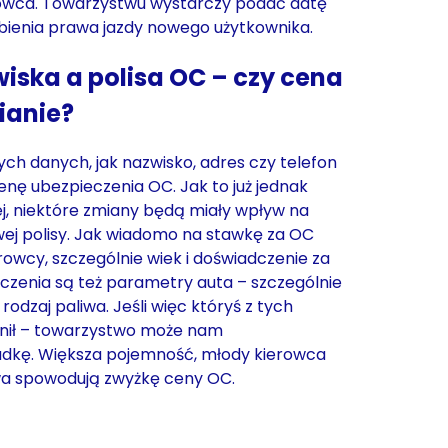
erowca. Towarzystwu wystarczy podać datę
obienia prawa jazdy nowego użytkownika.
iska a polisa OC – czy cena
ianie?
h danych, jak nazwisko, adres czy telefon
nę ubezpieczenia OC. Jak to już jednak
j, niektóre zmiany będą miały wpływ na
ej polisy. Jak wiadomo na stawkę za OC
owcy, szczególnie wiek i doświadczenie za
aczenia są też parametry auta – szczególnie
odzaj paliwa. Jeśli więc któryś z tych
nił – towarzystwo może nam
adkę. Większa pojemność, młody kierowca
owa spowodują zwyżkę ceny OC.