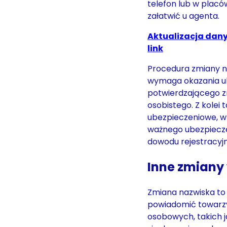
telefon lub w plac
załatwić u agenta.
Aktualizacja danyc
link
Procedura zmiany na
wymaga okazania u
potwierdzającego z
osobistego. Z kole
ubezpieczeniowe, wr
ważnego ubezpiecze
dowodu rejestracy
Inne zmiany
Zmiana nazwiska to 
powiadomić towarzy
osobowych, takich j