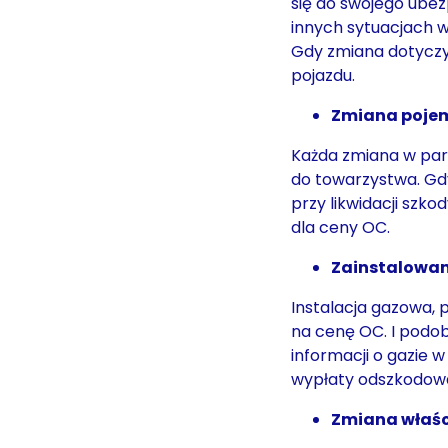
się do swojego ubez
innych sytuacjach 
Gdy zmiana dotyczy
pojazdu.
Zmiana pojem
Każda zmiana w par
do towarzystwa. Gd
przy likwidacji szk
dla ceny OC.
Zainstalowan
Instalacja gazowa, 
na cenę OC. I podob
informacji o gazie
wypłaty odszkodowan
Zmiana właści