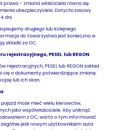
i prawa – zmiana właściciela równa się
ienia ubezpieczyciela. Dotychczasowy
14 dni.
a dopisujemy drugiego lub kolejnego
nformacja do towarzystwa jest konieczna w
ją składki za OC.
u rejestracyjnego, PESEL lub REGON
ów rejestracyjnych, PESEL lub REGON zakład
i cię o dokumenty potwierdzające zmianę.
opię lub ich skan.
ca
 pojazd może mieć wielu kierowców,
nych jako współwłaściciele. Aby uniknąć
odowaniem z OC, warto o tym informować
czególnie jeśli nowym użytkownikiem auta