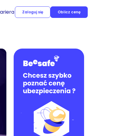
ariera
Zaloguj się
Oblicz cenę