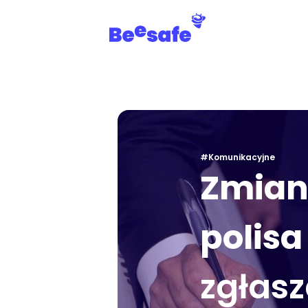
#Komunikacyjne
Zmian
polisa
zgłas