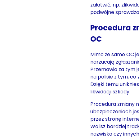
załatwić, np. zlikwi
podwójne sprawdzan
Procedura z
OC
Mimo że samo OC je
narzucają zgłaszani
Przemawia za tym j
na polisie z tym, c
Dzięki temu uniknie
likwidacji szkody.
Procedura zmiany na
ubezpieczeniach jes
przez stronę intern
Wolisz bardziej tra
nazwiska czy innyc