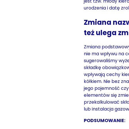
jest tzw. młody ki
urodzenia i datę zr
Zmiana nazw
też ulega zm
Zmiana podstawowyc
nie ma wpływu na ce
sugerowaliśmy wyże
składkę obowiązkow
wpływają cechy kier
kółkiem. Nie bez zn
jego pojemność czy r
elementów się zmie
przekalkulować skł
lub instalacja gaz
PODSUMOWANIE: