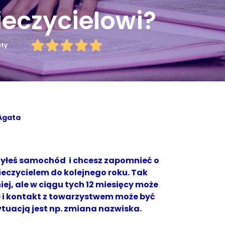
eczycielowi?
uty
Agata
zyłeś samochód i chcesz zapomnieć o
ieczycielem do kolejnego roku. Tak
ej, ale w ciągu tych 12 miesięcy może
e i kontakt z towarzystwem może być
ytuacją jest np. zmiana nazwiska.