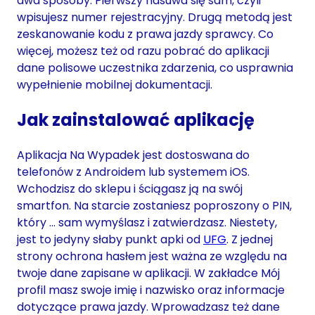
dwa sposoby. Pierwszy nasuwa się sam, czyli
wpisujesz numer rejestracyjny. Drugą metodą jest
zeskanowanie kodu z prawa jazdy sprawcy. Co
więcej, możesz też od razu pobrać do aplikacji
dane polisowe uczestnika zdarzenia, co usprawnia
wypełnienie mobilnej dokumentacji.
Jak zainstalować aplikację
Aplikacja Na Wypadek jest dostoswana do
telefonów z Androidem lub systemem iOS.
Wchodzisz do sklepu i ściągasz ją na swój
smartfon. Na starcie zostaniesz poproszony o PIN,
który … sam wymyślasz i zatwierdzasz. Niestety,
jest to jedyny słaby punkt apki od
UFG
. Z jednej
strony ochrona hasłem jest ważna ze względu na
twoje dane zapisane w aplikacji. W zakładce Mój
profil masz swoje imię i nazwisko oraz informacje
dotyczące prawa jazdy. Wprowadzasz też dane