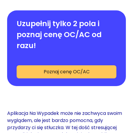
Uzupełnij tylko 2 pola i
poznaj cenę OC/AC od
razu!
Poznaj cenę OC/AC
Aplikacja Na Wypadek może nie zachwyca swoim
wyglądem, ale jest bardzo pomocna, gdy
przydarzy ci się stłuczka. W tej dość stresującej