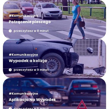
#Komunikacyjne
Potrącenie pieszego
przeczytasz w 8 minut
#Komunikacyjne
Wypadek a kolizja
przeczytasz w 9 minut
#Komunikacyjne
Aplikacja Na Wypadek
przeczytasz w 5 minut