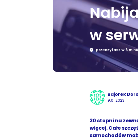
Nabija
w serw
przeczytasz w 6 min
Bajorek Dor
9.01.2023
30 stopni na zewn
więcej. Całe szczę
samochodów można