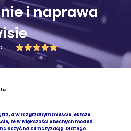
nie i naprawa
isie
ut
ota
ątrz, a w rozgrzanym mieście jeszcze
ście, że w większości obecnych modeli
 liczyć na klimatyzację. Dlatego