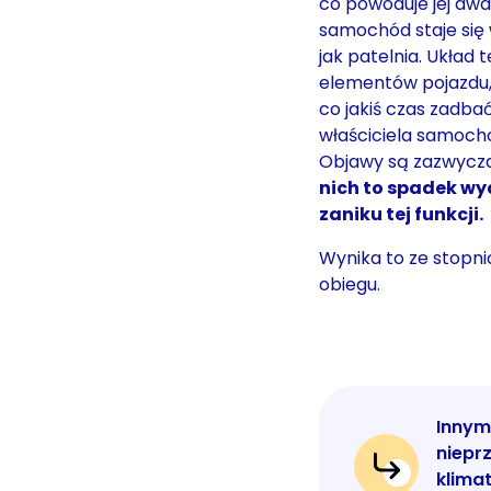
co powoduje jej awar
samochód staje się 
jak patelnia. Układ 
elementów pojazdu,
co jakiś czas zadba
właściciela samochod
Objawy są zazwycza
nich to spadek wy
zaniku tej funkcji.
Wynika to ze stopn
obiegu.
Innym
niepr
klimat