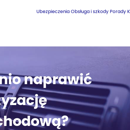
Ubezpieczenia
Obsługa i szkody
Porady
K
anio naprawić
tyzację
chodową?