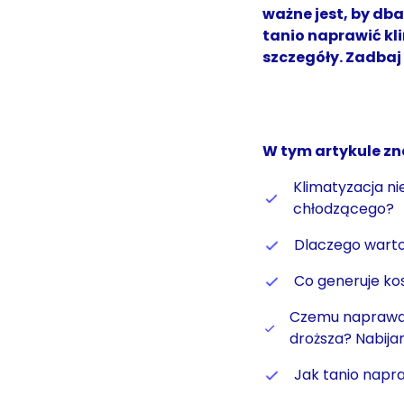
ważne jest, by dba
tanio naprawić kl
szczegóły. Zadbaj 
W tym artykule zn
Klimatyzacja ni
chłodzącego?
Dlaczego warto
Co generuje kos
Czemu naprawa w
droższa? Nabijan
Jak tanio napr