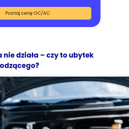
Poznaj cenę OC/AC
 nie działa – czy to ubytek
łodzącego?