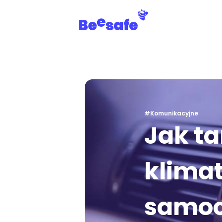
#Komunikacyjne
Jak t
klima
samo