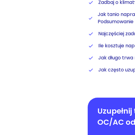
Zadbaj o klim
Jak tanio napr
Podsumowanie
Najczęściej za
Ile kosztuje na
Jak długo trwa 
Jak często uzup
Uzupełnij 
OC/AC od