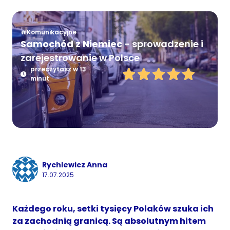
#Komunikacyjne
Samochód z Niemiec
- sprowadzenie i
zarejestrowanie w Polsce
przeczytasz w 13
minut
Rychlewicz Anna
17.07.2025
Każdego roku, setki tysięcy Polaków szuka ich
za zachodnią granicą. Są absolutnym hitem