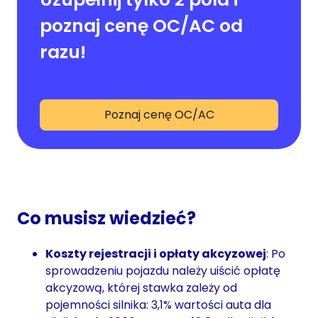
poznaj cenę OC/AC od
razu!
Poznaj cenę OC/AC
Co musisz wiedzieć?
Koszty rejestracji i opłaty akcyzowej
: Po
sprowadzeniu pojazdu należy uiścić opłatę
akcyzową, której stawka zależy od
pojemności silnika: 3,1% wartości auta dla