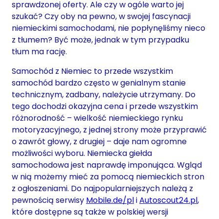
sprawdzonej oferty. Ale czy w ogóle warto jej
szukać? Czy oby na pewno, w swojej fascynacji
niemieckimi samochodami, nie popłynęliśmy nieco
z tłumem? Być może, jednak w tym przypadku
tłum ma rację.
Samochód z Niemiec to przede wszystkim
samochód bardzo często w genialnym stanie
technicznym, zadbany, należycie utrzymany. Do
tego dochodzi okazyjna cena i przede wszystkim
różnorodność – wielkość niemieckiego rynku
motoryzacyjnego, z jednej strony może przyprawić
o zawrót głowy, z drugiej – daje nam ogromne
możliwości wyboru. Niemiecka giełda
samochodowa jest naprawdę imponująca. Wgląd
w nią możemy mieć za pomocą niemieckich stron
z ogłoszeniami. Do najpopularniejszych należą z
pewnością serwisy
Mobile.de/pl
i
Autoscout24.pl
,
które dostępne są także w polskiej wersji