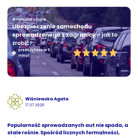
#Komunikacyjne
Ubezpieczenie samochodu
sprowadzonego z zagranicy
– jak to
zrobić?
przeczytasz w 5
minut
Wiśniewska Agata
17.07.2025
Popularność sprowadzanych aut nie spada, a
stale rośnie. Spośród licznych formalności,