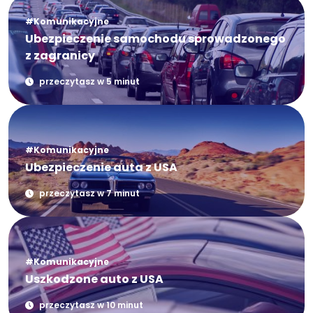
#Komunikacyjne
Ubezpieczenie samochodu sprowadzonego
z zagranicy
przeczytasz w 5 minut
#Komunikacyjne
Ubezpieczenie auta z USA
przeczytasz w 7 minut
#Komunikacyjne
Uszkodzone auto z USA
przeczytasz w 10 minut