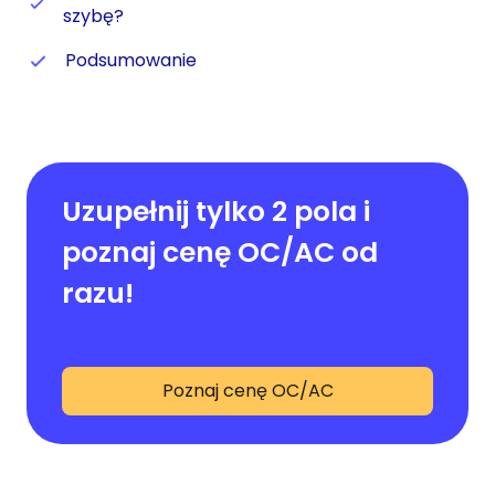
szybę?
Podsumowanie
Uzupełnij tylko 2 pola i
poznaj cenę OC/AC od
razu!
Poznaj cenę OC/AC