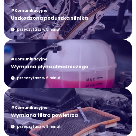
#Komunikacyjne
Uszkodzona poduszka silnika
przeczytasz w 5 minut
#Komunikacyjne
Wymiana płynu chłodniczego
przeczytasz w 6 minut
#Komunikacyjne
Wymiana filtra powietrza
przeczytasz w 8 minut