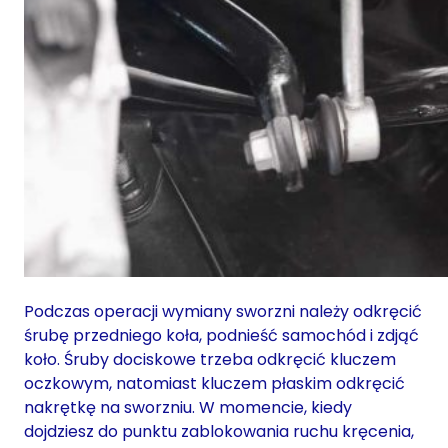
Podczas operacji wymiany sworzni należy odkręcić
śrubę przedniego koła, podnieść samochód i zdjąć
koło. Śruby dociskowe trzeba odkręcić kluczem
oczkowym, natomiast kluczem płaskim odkręcić
nakrętkę na sworzniu. W momencie, kiedy
dojdziesz do punktu zablokowania ruchu kręcenia,