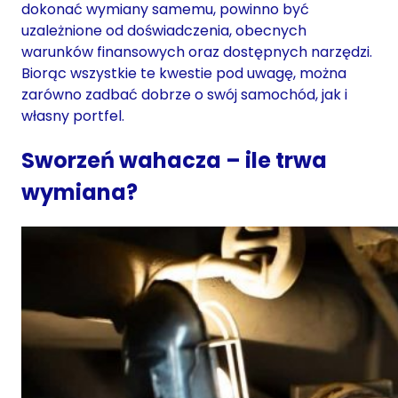
dokonać wymiany samemu, powinno być
uzależnione od doświadczenia, obecnych
warunków finansowych oraz dostępnych narzędzi.
Biorąc wszystkie te kwestie pod uwagę, można
zarówno zadbać dobrze o swój samochód, jak i
własny portfel.
Sworzeń wahacza – ile trwa
wymiana?