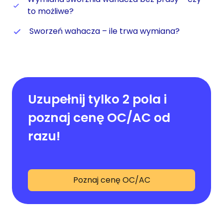
to możliwe?
Sworzeń wahacza – ile trwa wymiana?
Uzupełnij tylko 2 pola i
poznaj cenę OC/AC od
razu!
Poznaj cenę OC/AC