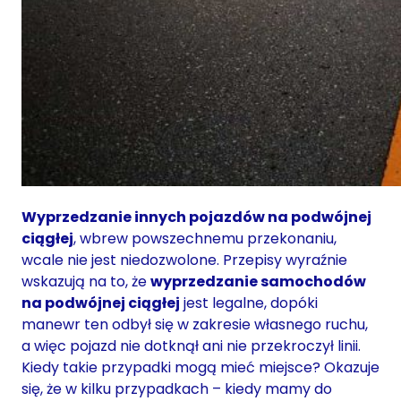
Wyprzedzanie innych pojazdów na podwójnej
ciągłej
, wbrew powszechnemu przekonaniu,
wcale nie jest niedozwolone. Przepisy wyraźnie
wskazują na to, że
wyprzedzanie samochodów
na podwójnej ciągłej
jest legalne, dopóki
manewr ten odbył się w zakresie własnego ruchu,
a więc pojazd nie dotknął ani nie przekroczył linii.
Kiedy takie przypadki mogą mieć miejsce? Okazuje
się, że w kilku przypadkach – kiedy mamy do