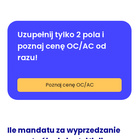
Uzupełnij tylko 2 pola i
poznaj cenę OC/AC od
razu!
Poznaj cenę OC/AC
Ile mandatu za wyprzedzanie