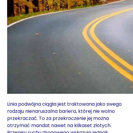
Linia podwójna ciągła jest traktowana jako swego
rodzaju nienaruszalna bariera, której nie wolno
przekraczać. To za przekroczenie jej można
otrzymać mandat nawet na kilkaset złotych.
Przepisy ruchu drogowego wskazują jednak