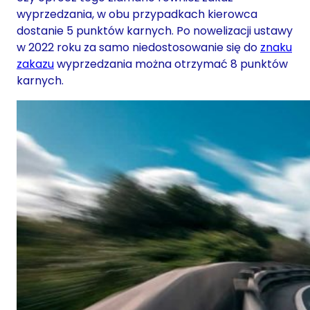
wyprzedzania, w obu przypadkach kierowca
dostanie 5 punktów karnych. Po nowelizacji ustawy
w 2022 roku za samo niedostosowanie się do
znaku
zakazu
wyprzedzania można otrzymać 8 punktów
karnych.