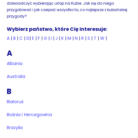
doświadczyć wybierając urlop na Kubie. Jak się do niego
przygotować i jak czerpać wszystko to, co najlepsze z kubańskiej
przygody?
Wybierz państwo, które Cię interesuje:
A
|
B
|
C
|
D
|
E
|
F
|
G
|
I
|
J
|
K
|
M
|
N
|
R
|
S
|
T
|
W
|
A
Albania
Australia
B
Białoruś
Bośnia i Hercegowina
Brazylia