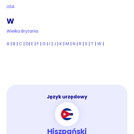
USA
W
Wielka Brytania
A
|
B
|
C
|
D
|
E
|
F
|
G
|
I
|
J
|
K
|
M
|
N
|
R
|
S
|
T
|
W
|
Język urzędowy
Hiszpański