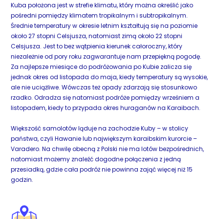
Kuba położona jest w strefie klimatu, który można określić jako
pośredni pomiędzy klimatem tropikalnym i subtropikalnym.
Średnie temperatury w okresie letnim kształtują się na poziomie
około 27 stopni Celsjusza, natomiast zimą około 22 stopni
Celsjusza. Jest to bez wątpienia kierunek całoroczny, który
niezależnie od pory roku zagwarantuje nam przepiękną pogodę.
Za najlepsze miesiące do podróżowania po Kubie zalicza się
jednak okres od listopada do maja, kiedy temperatury są wysokie,
ale nie uciążliwe. Wówczas też opady zdarzają się stosunkowo
rzadko. Odradza się natomiast podróże pomiędzy wrześniem a
listopadem, kiedy to przypada okres huraganów na Karaibach.
Większość samolotów ląduje na zachodzie Kuby – w stolicy
państwa, czyli Hawanie lub największym karaibskim kurorcie –
Varadero. Na chwilę obecną z Polski nie ma lotów bezpośrednich,
natomiast możemy znaleźć dogodne połączenia z jedną
przesiadką, gdzie cała podróż nie powinna zająć więcej niż 15
godzin.