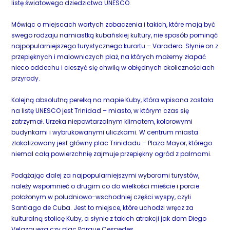
listę światowego dziedzictwa UNESCO.
Mówiąc o miejscach wartych zobaczenia i takich, które mają być
swego rodzaju namiastką kubańskiej kultury, nie sposób pominąć
najpopularniejszego turystycznego kurortu – Varadero. Słynie on z
przepięknych i malowniczych plaż, na których możemy złapać
nieco oddechu i cieszyć się chwilą w obłędnych okolicznościach
przyrody.
Kolejną absolutną perełką na mapie Kuby, która wpisana została
na listę UNESCO jest Trinidad – miasto, w którym czas się
zatrzymał. Urzeka niepowtarzalnym klimatem, kolorowymi
budynkami i wybrukowanymi uliczkami. W centrum miasta
zlokalizowany jest główny plac Trinidadu – Plaza Mayor, którego
niemal całą powierzchnię zajmuje przepiękny ogród z palmami.
Podążając dalej za najpopularniejszymi wyborami turystów,
należy wspomnieć o drugim co do wielkości mieście i porcie
położonym w południowo-wschodniej części wyspy, czyli
Santiago de Cuba. Jest to miejsce, które uchodzi wręcz za
kulturalną stolicę Kuby, a słynie z takich atrakcji jak dom Diego
Velazqueza czy plac Parque Cespedes.