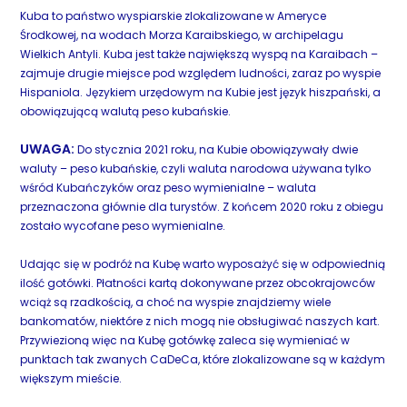
Kuba to państwo wyspiarskie zlokalizowane w Ameryce
Środkowej, na wodach Morza Karaibskiego, w archipelagu
Wielkich Antyli. Kuba jest także największą wyspą na Karaibach –
zajmuje drugie miejsce pod względem ludności, zaraz po wyspie
Hispaniola. Językiem urzędowym na Kubie jest język hiszpański, a
obowiązującą walutą peso kubańskie.
UWAGA:
Do stycznia 2021 roku, na Kubie obowiązywały dwie
waluty – peso kubańskie, czyli waluta narodowa używana tylko
wśród Kubańczyków oraz peso wymienialne – waluta
przeznaczona głównie dla turystów. Z końcem 2020 roku z obiegu
zostało wycofane peso wymienialne.
Udając się w podróż na Kubę warto wyposażyć się w odpowiednią
ilość gotówki. Płatności kartą dokonywane przez obcokrajowców
wciąż są rzadkością, a choć na wyspie znajdziemy wiele
bankomatów, niektóre z nich mogą nie obsługiwać naszych kart.
Przywiezioną więc na Kubę gotówkę zaleca się wymieniać w
punktach tak zwanych CaDeCa, które zlokalizowane są w każdym
większym mieście.