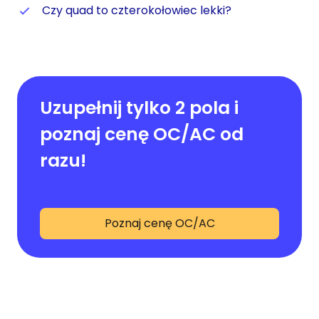
Czy quad to czterokołowiec lekki?
Uzupełnij tylko 2 pola i
poznaj cenę OC/AC od
razu!
Poznaj cenę OC/AC