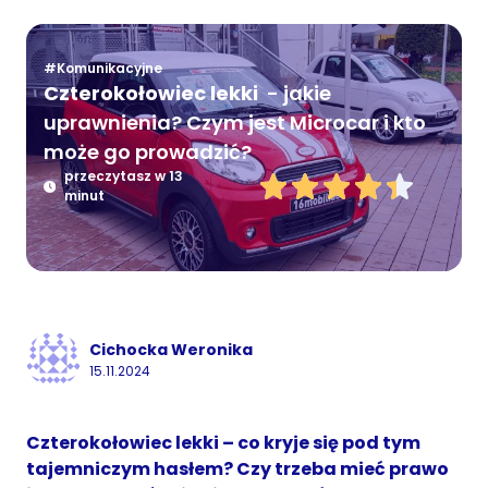
#Komunikacyjne
Czterokołowiec lekki
- jakie
uprawnienia? Czym jest Microcar i kto
może go prowadzić?
przeczytasz w 13
minut
Cichocka Weronika
15.11.2024
Czterokołowiec lekki – co kryje się pod tym
tajemniczym hasłem? Czy trzeba mieć prawo