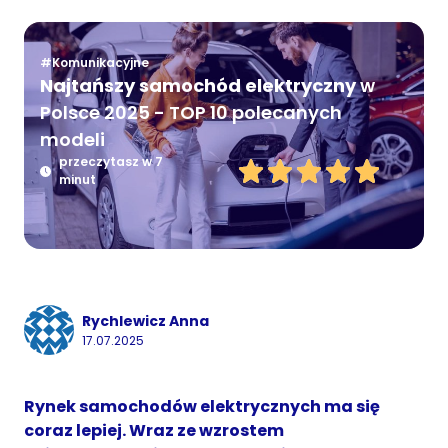
#Komunikacyjne
Najtańszy samochód elektryczny
w
Polsce 2025 - TOP 10 polecanych
modeli
przeczytasz w 7
minut
Rychlewicz Anna
17.07.2025
Rynek samochodów elektrycznych ma się
coraz lepiej. Wraz ze wzrostem