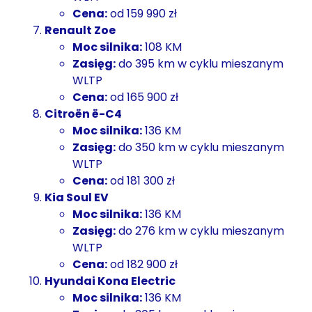
Cena:
od 159 990 zł
Renault Zoe
Moc silnika:
108 KM
Zasięg:
do 395 km w cyklu mieszanym
WLTP
Cena:
od 165 900 zł
Citroën ë-C4
Moc silnika:
136 KM
Zasięg:
do 350 km w cyklu mieszanym
WLTP
Cena:
od 181 300 zł
Kia Soul EV
Moc silnika:
136 KM
Zasięg:
do 276 km w cyklu mieszanym
WLTP
Cena:
od 182 900 zł
Hyundai Kona Electric
Moc silnika:
136 KM