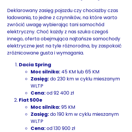
Deklarowany zasięg pojazdu czy chociażby czas
ładowania, to jedne z czynników, na które warto
zwrócić uwagę wybierając tani samochód
elektryczny. Choć każdy z nas szuka czegoś
innego, oferta obejmująca najtańsze samochody
elektryczne jest na tyle różnorodna, by zaspokoić
zróżnicowane gusta i wymagania.
Dacia Spring
Moc silnika:
45 KM lub 65 KM
Zasięg:
do 230 km w cyklu mieszanym
WLTP
Cena:
od 92 400 zł
Fiat 500e
Moc silnika:
95 KM
Zasięg:
do 190 km w cyklu mieszanym
WLTP
Cena:
od 130 900 zł